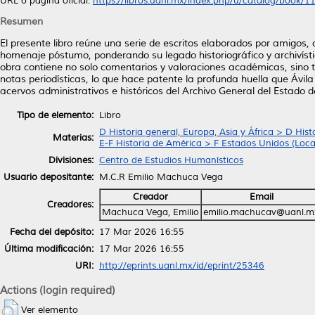
URL o página oficial:
https://libros.uanl.mx/index.php/u/catalog/book/11.
Resumen
El presente libro reúne una serie de escritos elaborados por amigos, c
homenaje póstumo, ponderando su legado historiográfico y archivís
obra contiene no solo comentarios y valoraciones académicas, sino 
notas periodísticas, lo que hace patente la profunda huella que Ávil
acervos administrativos e históricos del Archivo General del Estado 
Tipo de elemento:
Libro
D Historia general, Europa, Asia y África > D Hist
Materias:
E-F Historia de América > F Estados Unidos (Loca
Divisiones:
Centro de Estudios Humanísticos
Usuario depositante:
M.C.R Emilio Machuca Vega
Creador
Email
Creadores:
Machuca Vega, Emilio
emilio.machucav@uanl.m
Fecha del depósito:
17 Mar 2026 16:55
Última modificación:
17 Mar 2026 16:55
URI:
http://eprints.uanl.mx/id/eprint/25346
Actions (login required)
Ver elemento