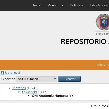
Inicio
Acerca de
Políticas
Estadísticas
REPOSITORIO
Iniciar 
Up a level
Export as
Materias
(18249)
Q Ciencia
(3445)
QM Anatomía Humana
(15)
Group by:
C