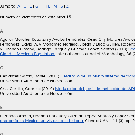
Jump to:
A
|
C
|
E
|
G
|
H
|
L
|
M
|
S
|
Z
Número de elementos en este nivel
15
.
A
Aguilar Morales, Kouatzin
y
Avalos Fernández, Cesia G.
y
Morales Avalos
Fernández, David. A.
y
Mohamed Noriega, Jibran
y
Lugo Guillen, Robert
y
Elizondo Omaña, Rodrigo Enrique
y
Guzmán López, Santos
(2018)
Sex
Gland in Mexican Population.
International Journal of Morphology, 36 
C
Cervantes García, Daniel
(2011)
Desarrollo de un nuevo sistema de tra
Universidad Autónoma de Nuevo León.
Cruz Carrillo, Gabriela
(2019)
Modulación del perfil de metilación del AD
Universidad Autónoma de Nuevo León.
E
Elizondo Omaña, Rodrigo Enrique
y
Guzmán López, Santos
y
López Ser
anatomía en México: un vistazo a la historia.
Ciencia UANL, 11 (3). pp.
G