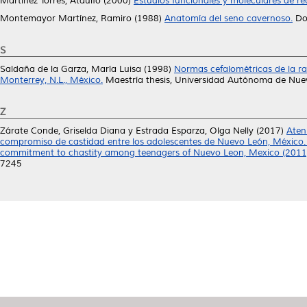
Martínez Torres, Ataúlfo
(2000)
Estudios funcionales y moleculares de r
Montemayor Martínez, Ramiro
(1988)
Anatomía del seno cavernoso.
Doc
S
Saldaña de la Garza, María Luisa
(1998)
Normas cefalométricas de la r
Monterrey, N.L., México.
Maestría thesis, Universidad Autónoma de Nue
Z
Zárate Conde, Griselda Diana
y
Estrada Esparza, Olga Nelly
(2017)
Aten
compromiso de castidad entre los adolescentes de Nuevo León, México. (2
commitment to chastity among teenagers of Nuevo Leon, Mexico (2011
7245