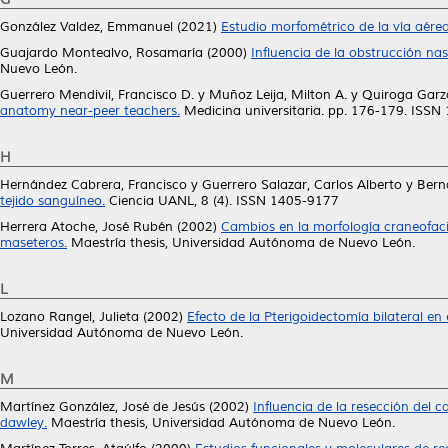
González Valdez, Emmanuel
(2021)
Estudio morfométrico de la vía aére
Guajardo Montealvo, Rosamaría
(2000)
Influencia de la obstrucción nas
Nuevo León.
Guerrero Mendivil, Francisco D.
y
Muñoz Leija, Milton A.
y
Quiroga Garza
anatomy near-peer teachers.
Medicina universitaria. pp. 176-179. ISS
H
Hernández Cabrera, Francisco
y
Guerrero Salazar, Carlos Alberto
y
Bern
tejido sanguíneo.
Ciencia UANL, 8 (4). ISSN 1405-9177
Herrera Atoche, José Rubén
(2002)
Cambios en la morfología craneofaci
maseteros.
Maestría thesis, Universidad Autónoma de Nuevo León.
L
Lozano Rangel, Julieta
(2002)
Efecto de la Pterigoidectomía bilateral en
Universidad Autónoma de Nuevo León.
M
Martínez González, José de Jesús
(2002)
Influencia de la resección del c
dawley.
Maestría thesis, Universidad Autónoma de Nuevo León.