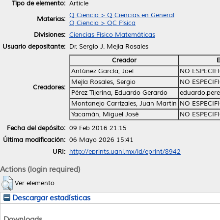
Tipo de elemento:
Article
Q Ciencia > Q Ciencias en General
Materias:
Q Ciencia > QC Física
Divisiones:
Ciencias Físico Matemáticas
Usuario depositante:
Dr. Sergio J. Mejia Rosales
Creador
E
Antúnez García, Joel
NO ESPECIF
Mejía Rosales, Sergio
NO ESPECIF
Creadores:
Pérez Tijerina, Eduardo Gerardo
eduardo.pere
Montanejo Carrizales, Juan Martin
NO ESPECIF
Yacamán, Miguel José
NO ESPECIF
Fecha del depósito:
09 Feb 2016 21:15
Última modificación:
06 Mayo 2026 15:41
URI:
http://eprints.uanl.mx/id/eprint/8942
Actions (login required)
Ver elemento
Descargar estadísticas
Downloads