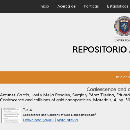
Inicio
Acerca de
Políticas
Estadísticas
REPOSITORIO
Iniciar 
Coalescence and co
Antúnez García, Joel
y
Mejía Rosales, Sergio
y
Pérez Tijerina, Eduar
Coalescence and collisions of gold nanoparticles.
Materials, 4. pp. 3
Texto
Coalescence and Collisions of Gold Nanoparticles.pdf
Download (2MB)
|
Vista previa