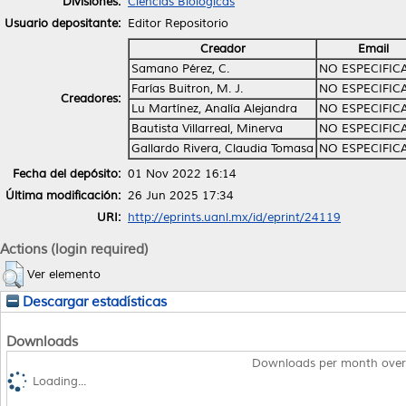
Divisiones:
Ciencias Biológicas
Usuario depositante:
Editor Repositorio
Creador
Email
Samano Pérez, C.
NO ESPECIFIC
Farías Buitron, M. J.
NO ESPECIFIC
Creadores:
Lu Martínez, Analía Alejandra
NO ESPECIFIC
Bautista Villarreal, Minerva
NO ESPECIFIC
Gallardo Rivera, Claudia Tomasa
NO ESPECIFIC
Fecha del depósito:
01 Nov 2022 16:14
Última modificación:
26 Jun 2025 17:34
URI:
http://eprints.uanl.mx/id/eprint/24119
Actions (login required)
Ver elemento
Descargar estadísticas
Downloads
Downloads per month over
Loading...