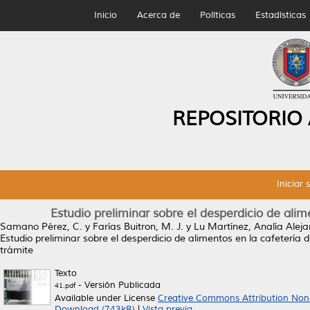
Inicio
Acerca de
Políticas
Estadísticas
REPOSITORIO
Iniciar 
Estudio preliminar sobre el desperdicio de alim
Samano Pérez, C.
y
Farías Buitron, M. J.
y
Lu Martínez, Analía Alej
Estudio preliminar sobre el desperdicio de alimentos en la cafetería d
trámite
Texto
- Versión Publicada
41.pdf
Available under License
Creative Commons Attribution Non
Download (743kB)
|
Vista previa