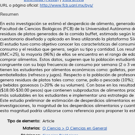
URL o página oficial:
http://www.fcb.uanl.mx/bys/
Resumen
En esta investigación se estimó el desperdicio de alimento, generado
Facultad de Ciencias Biológicas (FCB) de la Universidad Autónoma d
residuos de platos generados de la comida buffet, estimado según lo 
cuestionario diseñado y aplicado en línea utilizando la plataforma S
El estudio tuvo como objetivo conocer las características del consum
consumo y el residuo que genera, según su tipo y cantidad. Los resu
(IMC=25), la mayoría (96%) de ellos se encuentra en el rango de ed
comprar alimentos. Estos datos, sugieren que la población estudiantil
congruente con su baja frecuencia de consumo por semana (2 o 3 veces
tienen los estudiantes por alimentos económicos como: galletas, pan, 
embotelladas (refresco y jugos). Respecto a la población de profes
genera residuos de platos tales como: carne, pollo o pescado (10%);
y bebidas gaseosas (>20% de su volumen). Con base en los resultad
($18.00-$30.00 pesos) que contienen subproductos de alimentos prod
más saludables en los estudiantes e implementar una estrategia de r
Este estudio preliminar de estimación de desperdicios alimentarios 
investigaciones, la magnitud de los desperdicios alimentarios y cuant
esta magnitud podría utilizarse como referencia para proponer la est
Tipo de elemento:
Article
Materias:
Q Ciencia > Q Ciencias en General