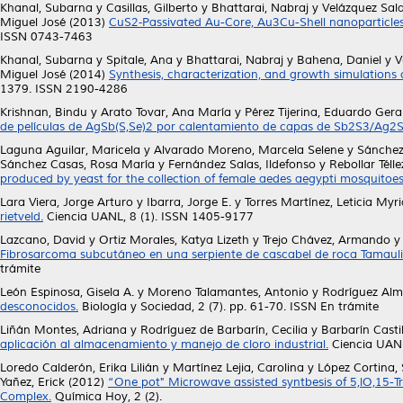
Khanal, Subarna
y
Casillas, Gilberto
y
Bhattarai, Nabraj
y
Velázquez Sala
Miguel José
(2013)
CuS2‐Passivated Au-Core, Au3Cu-Shell nanoparticles
ISSN 0743-7463
Khanal, Subarna
y
Spitale, Ana
y
Bhattarai, Nabraj
y
Bahena, Daniel
y
V
Miguel José
(2014)
Synthesis, characterization, and growth simulations 
1379. ISSN 2190-4286
Krishnan, Bindu
y
Arato Tovar, Ana María
y
Pérez Tijerina, Eduardo Ger
de películas de AgSb(S,Se)2 por calentamiento de capas de Sb2S3/Ag2
Laguna Aguilar, Maricela
y
Alvarado Moreno, Marcela Selene
y
Sánchez
Sánchez Casas, Rosa María
y
Fernández Salas, Ildefonso
y
Rebollar Téll
produced by yeast for the collection of female aedes aegypti mosquitoes
Lara Viera, Jorge Arturo
y
Ibarra, Jorge E.
y
Torres Martínez, Leticia Myr
rietveld.
Ciencia UANL, 8 (1). ISSN 1405-9177
Lazcano, David
y
Ortiz Morales, Katya Lizeth
y
Trejo Chávez, Armando
Fibrosarcoma subcutáneo en una serpiente de cascabel de roca Tamaulip
trámite
León Espinosa, Gisela A.
y
Moreno Talamantes, Antonio
y
Rodríguez Alm
desconocidos.
Biología y Sociedad, 2 (7). pp. 61-70. ISSN En trámite
Liñán Montes, Adriana
y
Rodríguez de Barbarín, Cecilia
y
Barbarín Casti
aplicación al almacenamiento y manejo de cloro industrial.
Ciencia UANL
Loredo Calderón, Erika Lilián
y
Martínez Lejia, Carolina
y
López Cortina,
Yañez, Erick
(2012)
“One pot" Microwave assisted syntbesis of 5,lO,15-T
Complex.
Química Hoy, 2 (2).