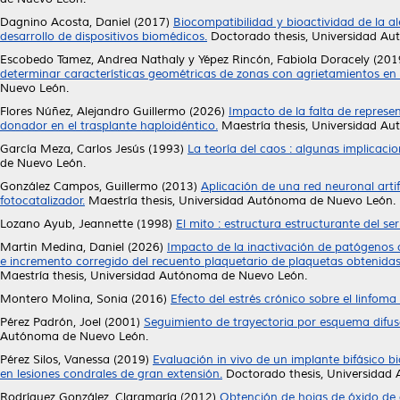
Dagnino Acosta, Daniel
(2017)
Biocompatibilidad y bioactividad de la 
desarrollo de dispositivos biomédicos.
Doctorado thesis, Universidad A
Escobedo Tamez, Andrea Nathaly
y
Yépez Rincón, Fabiola Doracely
(201
determinar características geométricas de zonas con agrietamientos en 
Nuevo León.
Flores Núñez, Alejandro Guillermo
(2026)
Impacto de la falta de represe
donador en el trasplante haploidéntico.
Maestría thesis, Universidad A
García Meza, Carlos Jesús
(1993)
La teoría del caos : algunas implicacio
de Nuevo León.
González Campos, Guillermo
(2013)
Aplicación de una red neuronal arti
fotocatalizador.
Maestría thesis, Universidad Autónoma de Nuevo León.
Lozano Ayub, Jeannette
(1998)
El mito : estructura estructurante del ser
Martin Medina, Daniel
(2026)
Impacto de la inactivación de patógenos c
e incremento corregido del recuento plaquetario de plaquetas obtenidas
Maestría thesis, Universidad Autónoma de Nuevo León.
Montero Molina, Sonia
(2016)
Efecto del estrés crónico sobre el linfom
Pérez Padrón, Joel
(2001)
Seguimiento de trayectoria por esquema difus
Autónoma de Nuevo León.
Pérez Silos, Vanessa
(2019)
Evaluación in vivo de un implante bifásico b
en lesiones condrales de gran extensión.
Doctorado thesis, Universidad
Rodríguez González, Claramaría
(2012)
Obtención de hojas de óxido de 