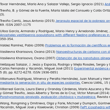
Tovar Hernández, María Ana
y
Salazar Vallejo, Sergio Ignacio
(2021)
Ané
Treviño, B.
y
Gómez de la Fuente, María Idalia del Consuelo
y
Colás Ortíz
(3).
Treviño Cantú, Jesus Antonio
(2015)
Jerarquía espacial de la pobreza: 
69. ISSN 2007-1175
Ulloa García, Armando
y
Rodríguez, Mario Henry
y
Arredondo Jiménez, 
Anopheles vestitipennis populations with different feeding preferences i
350-354.
Valdez Ramírez, Pablo
(2009)
Problemas en la formación de científicos 
Vasilievna Kharissova, Oxana
(2013)
Nanoestructuras de carbono con di
Vasilievna Kharissova, Oxana
(2007)
Obtención de los nanotubos alinea
Velázquez Salazar, J. Jesús
y
Esparza, Rodrigo
y
Mejía Rosales, Sergio
y
Carlos Fernando
y
Yacamán, Miguel José
(2011)
Experimental evidence 
5 (8). pp. 6272-6278. ISSN 1936-0851
Villanueva Rodríguez, Minerva
y
Peralta Hernández, Juan Manuel
y
Hern
mediante la generación in situ de especies oxidantes.
Ciencia UANL, 15 (
Villarreal García, Laura Elena
y
Oranday Cárdenas, María Azucena
y
Riv
y
Gómez Treviño, Jesús Alberto
y
Torres de la Cruz, Víctor Manuel
(2014
Porphyromonas gingivalis, evaluación citotóxica y mutagénica.
Revista 
Wang, Rongming
y
Dmitrieva, Olga
y
Farle, Michael
y
Dumpich, Güntne
Yacamán, Miguel José
y
Kisielowski, Christian
(2009)
FePt icosahedra wit