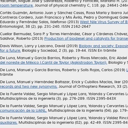
Yacamán, Miguel José
y
Salvarezza, Roberto
y
Fonticelli, Mariano H.
(20
room temperature.
Journal of physical chemistry C, 118. pp. 24641-24
Cortés Guzmán, Antonio Juan
y
Sánchez Casas, Rosa María
y
Ibarra Ju
Contreras Cordero, Juan Francisco
y
Mis Ávila, Pedro
y
Domínguez Gale
Eduardo
y
Fernández Salas, Ildefonso
(2013)
West Nile Virus Survey of 
Entomologist, 38 (2). pp. 231-240. ISSN 2162-2647
Cuellar Bermudez, Sara P.
y
Torres Hernández, César
y
Cárdenas Chávez,
Saldívar, Roberto
(2013)
Production of biodiesel and catalysts for transes
Davis Wilson, Larry
y
Lazcano, David
(2019)
Biology and society: Exposi
for a future.
Biología y Sociedad, 2 (3). pp. 19-44. ISSN En trámite
De Luna, Manuel
y
García Barrios, Roberto
y
Rivas Mercado, Eric Abdel
del noreste de México I.Cantil de Taylor (Agkistrodon Taylori).
Biología y 
De Luna, Manuel
y
García Barrios, Roberto
y
Solís Rojas, Carlos
(2019)
trámite
De Luna, Manuel
y
Hernández Baltazar, Erick
y
Cubillos Macías, Iker
(20
records and two new synonyms.
Journal of Orthoptera Research, 33 (2
De la Fuente Valdez, Sergio Manuel
y
López Lara, Yolanda
y
Cervantes L
Multidisciplinas de la ingeniería (3). pp. 276-289. ISSN 2395-843X
De la Fuente Valdez, Sergio Manuel
y
López Lara, Yolanda
y
Cervantes L
comunicación de la UANL.
Multidisciplinas de la ingeniería (04). pp. 1
De la Fuente Valdez, Sergio Manuel
y
López Lara, Yolanda
y
Valdez Rinc
auxiliares.
Multidisciplinas de la ingeniería (02). pp. 42-49. ISSN 2395-8