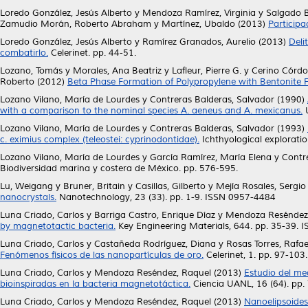
Loredo González, Jesús Alberto
y
Mendoza Ramírez, Virginia
y
Salgado B
Zamudio Morán, Roberto Abraham
y
Martínez, Ubaldo
(2013)
Participa
Loredo González, Jesús Alberto
y
Ramírez Granados, Aurelio
(2013)
Deli
combatirlo.
Celerinet. pp. 44-51.
Lozano, Tomás
y
Morales, Ana Beatriz
y
Lafleur, Pierre G.
y
Cerino Córdov
Roberto
(2012)
Beta Phase Formation of Polypropylene with Bentonite Fil
Lozano Vilano, María de Lourdes
y
Contreras Balderas, Salvador
(1990)
with a comparison to the nominal species A. aeneus and A. mexicanus.
U
Lozano Vilano, María de Lourdes
y
Contreras Balderas, Salvador
(1993)
c. eximius complex (teleostei: cyprinodontidae).
Ichthyological exploratio
Lozano Vilano, María de Lourdes
y
García Ramírez, María Elena
y
Contr
Biodiversidad marina y costera de México. pp. 576-595.
Lu, Weigang
y
Bruner, Britain
y
Casillas, Gilberto
y
Mejía Rosales, Sergio
nanocrystals.
Nanotechnology, 23 (33). pp. 1-9. ISSN 0957-4484
Luna Criado, Carlos
y
Barriga Castro, Enrique Díaz
y
Mendoza Reséndez
by magnetotactic bacteria.
Key Engineering Materials, 644. pp. 35-39.
Luna Criado, Carlos
y
Castañeda Rodríguez, Diana
y
Rosas Torres, Rafae
Fenómenos físicos de las nanopartículas de oro.
Celerinet, 1. pp. 97-103.
Luna Criado, Carlos
y
Mendoza Reséndez, Raquel
(2013)
Estudio del me
bioinspiradas en la bacteria magnetotáctica.
Ciencia UANL, 16 (64). pp
Luna Criado, Carlos
y
Mendoza Reséndez, Raquel
(2013)
Nanoelipsoides