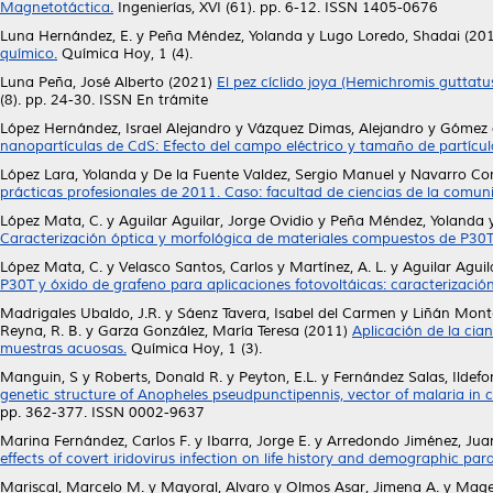
Magnetotáctica.
Ingenierías, XVI (61). pp. 6-12. ISSN 1405-0676
Luna Hernández, E.
y
Peña Méndez, Yolanda
y
Lugo Loredo, Shadai
(20
químico.
Química Hoy, 1 (4).
Luna Peña, José Alberto
(2021)
El pez cíclido joya (Hemichromis guttatu
(8). pp. 24-30. ISSN En trámite
López Hernández, Israel Alejandro
y
Vázquez Dimas, Alejandro
y
Gómez d
nanopartículas de CdS: Efecto del campo eléctrico y tamaño de partícul
López Lara, Yolanda
y
De la Fuente Valdez, Sergio Manuel
y
Navarro Cort
prácticas profesionales de 2011. Caso: facultad de ciencias de la comu
López Mata, C.
y
Aguilar Aguilar, Jorge Ovidio
y
Peña Méndez, Yolanda
Caracterización óptica y morfológica de materiales compuestos de P30
López Mata, C.
y
Velasco Santos, Carlos
y
Martínez, A. L.
y
Aguilar Aguil
P30T y óxido de grafeno para aplicaciones fotovoltáicas: caracterización 
Madrigales Ubaldo, J.R.
y
Sáenz Tavera, Isabel del Carmen
y
Liñán Mont
Reyna, R. B.
y
Garza González, María Teresa
(2011)
Aplicación de la cia
muestras acuosas.
Química Hoy, 1 (3).
Manguin, S
y
Roberts, Donald R.
y
Peyton, E.L.
y
Fernández Salas, Ildef
genetic structure of Anopheles pseudpunctipennis, vector of malaria in 
pp. 362-377. ISSN 0002-9637
Marina Fernández, Carlos F.
y
Ibarra, Jorge E.
y
Arredondo Jiménez, Jua
effects of covert iridovirus infection on life history and demographic pa
Mariscal, Marcelo M.
y
Mayoral, Alvaro
y
Olmos Asar, Jimena A.
y
Mage