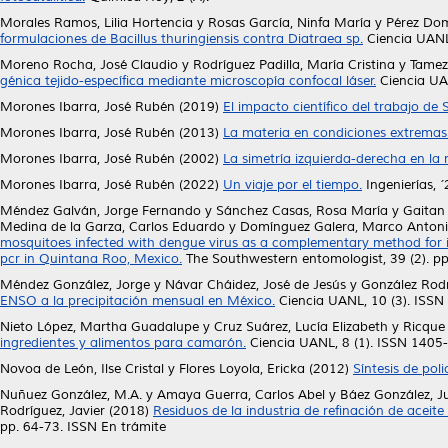
Morales Ramos, Lilia Hortencia
y
Rosas García, Ninfa María
y
Pérez Dom
formulaciones de Bacillus thuringiensis contra Diatraea sp.
Ciencia UANL
Moreno Rocha, José Claudio
y
Rodríguez Padilla, María Cristina
y
Tamez 
génica tejido-específica mediante microscopía confocal láser.
Ciencia UA
Morones Ibarra, José Rubén
(2019)
El impacto científico del trabajo d
Morones Ibarra, José Rubén
(2013)
La materia en condiciones extremas
Morones Ibarra, José Rubén
(2002)
La simetría izquierda-derecha en la 
Morones Ibarra, José Rubén
(2022)
Un viaje por el tiempo.
Ingenierías, 
Méndez Galván, Jorge Fernando
y
Sánchez Casas, Rosa María
y
Gaitan
Medina de la Garza, Carlos Eduardo
y
Domínguez Galera, Marco Anton
mosquitoes infected with dengue virus as a complementary method for incre
pcr in Quintana Roo, Mexico.
The Southwestern entomologist, 39 (2). p
Méndez González, Jorge
y
Návar Cháidez, José de Jesús
y
González Rod
ENSO a la precipitación mensual en México.
Ciencia UANL, 10 (3). ISS
Nieto López, Martha Guadalupe
y
Cruz Suárez, Lucía Elizabeth
y
Ricque
ingredientes y alimentos para camarón.
Ciencia UANL, 8 (1). ISSN 1405
Novoa de León, Ilse Cristal
y
Flores Loyola, Ericka
(2012)
Síntesis de pol
Nuñuez González, M.A.
y
Amaya Guerra, Carlos Abel
y
Báez González, J
Rodríguez, Javier
(2018)
Residuos de la industria de refinación de aceit
pp. 64-73. ISSN En trámite