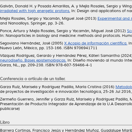
Galván, Donald H.
y
Posada Amarillas, A.
y
Mejía Rosales, Sergio
y
Wing,
irradiated with high energetic protons.
In: Design and applications of n
Mejía Rosales, Sergio
y
Yacamán, Miguel José
(2013)
Experimental and s
and Nanoalloys. Springer, pp. 3-26.
Ponce, Arturo
y
Mejía Rosales, Sergio
y
Yacamán, Miguel José
(2012)
Sc
In: Nanoparticles in biology and medicine: methods and protocols. Hu
Segoviano Hernández, José
(2005)
X Acopio de información científica.
In
Nuevo León, México, pp. 153-166. ISBN 9706941711
Vázquez Rodríguez, Gerardo
y
Hernández Pérez, Káteri Samantha
(2024
neurodiseño. Bases epistemológicas.
In: Diseño moviendo al mundo Intera
Garza, NL., pp. 209-238. ISBN 978-607-59466-4-1
Conferencia o artículo de un taller.
Garza Ruíz, Marisela
y
Rodríguez Padilla, María Cristina
(2016)
Metodolo
de proyectos de investigación e innovación tecnológica, 25-26 Jul 2016
Zermeño Guerrero, Jennifer
y
Garza Ruíz, Marisela
y
Rodríguez Padilla, 
Presentación de Producto Integrador de Aprendizaje de la U.A Desarroll
publicarse)
Libro
Barrera Cortinas, Francisco Jesús
y
Hernández Muñoz, Guadalupe Marib