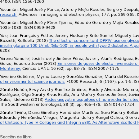
4400. ISSN 1256-1260
Yacamán, Miguel José
y
Ponce, Arturo
y
Mejía Rosales, Sergio
y
Deepak,
research.
Advances in imaging and electron physics, 177. pp. 269-365.
Yacamán, Miguel José
y
Pérez Tijerina, Eduardo Gerardo
y
Mejía Rosales
1035-1038. ISSN 0959-9428
Yale, Jean François
y
Pettus, Jeremy Hodson
y
Brito Sanfiel, Miguel
y
Lav
Buzzetti, Raffaella
(2018)
The effect of concomitant DPPIVi use on glyca
insulin glargine 100 U/mL (Gla-100) in people with type 2 diabetes: A pa
6203
Yerena Yamallel, José Israel
y
Jiménez Pérez, Javier
y
Alanís Rodríguez, 
Garza, Eduardo Javier
(2013)
Emisiones de gases de efecto invernadero
Monterrey.
Ciencia UANL, 16 (62). pp. 68-75. ISSN 2007-1175
Yeverino Gutiérrez, Myrna Laura
y
González González, María del Rosario
of environmental science journals.
F1000 Research, 6 (1167). pp. 1-5. 
Zárate Nahón, Erwy Arvid
y
Ramírez Jiménez, Rocío
y
Alvarado Moreno,
Rodríguez, Olga Saraí
y
Rivas Estilla, Ana María
y
Ramos Jiménez, Javie
Salas, Ildefonso
(2013)
Aedes aegypti mosquitoes at nonresidential sites
The Southwestern entomologist, 38 (3). pp. 465-476. ISSN 0147-1724
Zárate Triviño, Diana Ginette
y
Hernández Martínez, Sara Paola
y
Bollai
Eduardo
y
Hernández Villegas, Margarita Idalia
y
Rangel Ochoa, Gloria
of Chitosan, Type IV Collagen and Integrin α3β1 As Alternative Scaffold 
Sección de libro.