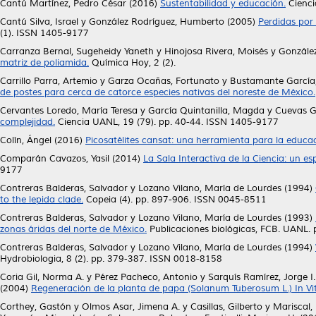
Cantú Martínez, Pedro César
(2016)
Sustentabilidad y educación.
Cienci
Cantú Silva, Israel
y
González Rodríguez, Humberto
(2005)
Perdidas por 
(1). ISSN 1405-9177
Carranza Bernal, Sugeheidy Yaneth
y
Hinojosa Rivera, Moisés
y
González
matriz de poliamida.
Química Hoy, 2 (2).
Carrillo Parra, Artemio
y
Garza Ocañas, Fortunato
y
Bustamante García,
de postes para cerca de catorce especies nativas del noreste de México.
Cervantes Loredo, María Teresa
y
García Quintanilla, Magda
y
Cuevas Gu
complejidad.
Ciencia UANL, 19 (79). pp. 40-44. ISSN 1405-9177
Colín, Ángel
(2016)
Picosatélites cansat: una herramienta para la educac
Comparán Cavazos, Yasil
(2014)
La Sala Interactiva de la Ciencia: un esp
9177
Contreras Balderas, Salvador
y
Lozano Vilano, María de Lourdes
(1994)
to the lepida clade.
Copeia (4). pp. 897-906. ISSN 0045-8511
Contreras Balderas, Salvador
y
Lozano Vilano, María de Lourdes
(1993)
zonas áridas del norte de México.
Publicaciones biológicas, FCB. UANL. 
Contreras Balderas, Salvador
y
Lozano Vilano, María de Lourdes
(1994)
Hydrobiologia, 8 (2). pp. 379-387. ISSN 0018-8158
Coria Gil, Norma A.
y
Pérez Pacheco, Antonio
y
Sarquís Ramírez, Jorge I.
(2004)
Regeneración de la planta de papa (Solanum Tuberosum L.) In Vitr
Corthey, Gastón
y
Olmos Asar, Jimena A.
y
Casillas, Gilberto
y
Mariscal,