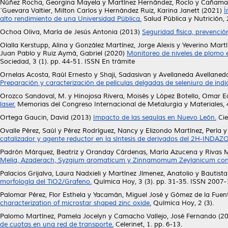
Núñez Rocha, Georgina Mayela
y
Martínez Hernández, Rocío
y
Cañamar
´Guevara Valtier, Milton Carlos
y
Hernández Ruiz, Karina Janett
(2021)
Í
alto rendimiento de una Universidad Pública.
Salud Pública y Nutrición,
Ochoa Oliva, María de Jesús Antonia
(2013)
Seguridad física, prevenció
Olalla Kerstupp, Alina
y
González Martínez, Jorge Alexis
y
Yeverino Martí
Juan Pablo
y
Ruiz Aymá, Gabriel
(2020)
Monitoreo de niveles de plomo e
Sociedad, 3 (1). pp. 44-51. ISSN En trámite
Ornelas Acosta, Raúl Ernesto
y
Shaji, Sadasivan
y
Avellaneda Avellaned
Preparación y caracterización de películas delgadas de seleniuro de indi
Orozco Sandoval, M.
y
Hinojosa Rivera, Moisés
y
López Botello, Omar 
laser.
Memorias del Congreso Internacional de Metalurgia y Materiales, 
Ortega Gaucin, David
(2013)
Impacto de las sequías en Nuevo León.
Cie
Ovalle Pérez, Saúl
y
Pérez Rodríguez, Nancy
y
Elizondo Martínez, Perla
catalizador y agente reductor en la síntesis de derivados del 2H-INDAZO
Padrón Márquez, Beatriz
y
Oranday Cárdenas, María Azucena
y
Rivas M
Melia, Azaderach, Syzgium aromaticum y Zinnamomum Zeylanicum con ef
Palacios Grijalva, Laura Nadxieli
y
Martínez Jímenez, Anatolio
y
Bautista
morfología del TiO2/Grafeno.
Química Hoy, 3 (3). pp. 31-35. ISSN 2007
Palomar Pérez, Flor Esthela
y
Yacamán, Miguel José
y
Gómez de la Fuent
characterization of microstar shaped zinc oxide.
Química Hoy, 2 (3).
Palomo Martínez, Pamela Jocelyn
y
Camacho Vallejo, José Fernando
(2
de cuotas en una red de transporte.
Celerinet, 1. pp. 6-13.