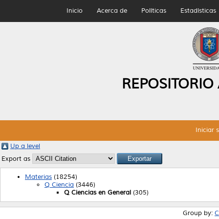
Inicio
Acerca de
Políticas
Estadísticas
REPOSITORIO
Iniciar 
Up a level
Export as
Materias
(18254)
Q Ciencia
(3446)
Q Ciencias en General
(305)
Group by:
C