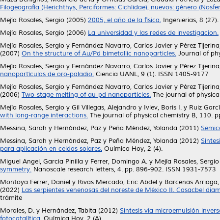
Filogeografía (Herichthys, Perciformes: Cichlidae), nuevos: género (Nosfe
Mejía Rosales, Sergio
(2005)
2005, el año de la física.
Ingenierias, 8 (27).
Mejía Rosales, Sergio
(2006)
La universidad y las redes de investigacion.
Mejía Rosales, Sergio
y
Fernández Navarro, Carlos Javier
y
Pérez Tijeri
(2007)
On the structure of Au/Pd bimetallic nanoparticles.
Journal of ph
Mejía Rosales, Sergio
y
Fernández Navarro, Carlos Javier
y
Pérez Tijeri
nanopartículas de oro-paladio.
Ciencia UANL, 9 (1). ISSN 1405-9177
Mejía Rosales, Sergio
y
Fernández Navarro, Carlos Javier
y
Pérez Tijeri
(2006)
Two-stage melting of au-pd nanoparticles.
The journal of physic
Mejía Rosales, Sergio
y
Gil Villegas, Alejandro
y
Ivlev, Boris I.
y
Ruiz Garc
with long-range interactions.
The journal of physical chemistry B, 110.
Messina, Sarah
y
Hernández, Paz
y
Peña Méndez, Yolanda
(2011)
Semic
Messina, Sarah
y
Hernández, Paz
y
Peña Méndez, Yolanda
(2012)
Síntes
para aplicación en celdas solares.
Química Hoy, 2 (4).
Miguel Angel, Garcia Pinilla
y
Ferrer, Domingo A.
y
Mejía Rosales, Sergio
symmetry.
Nanoscale research letters, 4. pp. 896-902. ISSN 1931-7573
Montoya Ferrer, Daniel
y
Rivas Mercado, Eric Abdel
y
Barcenas Arriaga,
(2022)
Las serpientes venenosas del noreste de México II. Casacbel diam
trámite
Morales, D.
y
Hernández, Tabita
(2012)
Síntesis vía microemulsión inver
fotocatalítica.
Química Hoy, 2 (A).