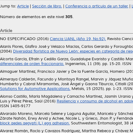
Jump to:
Article
|
Sección de libro.
|
Conferencia o artículo de un taller.
|
Número de elementos en este nivel
305
.
Article
NO ESPECIFICADO (2016)
Ciencia UANL (Año 19, No.92).
Revista Cienc
Alanís Flores, Glafiro José
y
Velazco Macías, Carlos Gerardo
y
Foroughb
(2004)
Diversidad florística de Nuevo León: especies en categoría de ries
Alcorta García, Efraín
y
Cedillo Garza, Guadalupe Evaristo
y
Castillo Mar
diferenciales de orden fraccionario.
Ingenierías, 11 (39). pp. 15-20. ISS
Almaguer Martínez, Francisco Javier
y
De la Fuente García, Homero
(20
Almeraya Calderón, Facundo
y
Montoya Rangel, Marvin
y
Jáquez Muño
Humberto
y
Cabral Miramontes, José Ángel
y
Gaona Tiburcio, Citlalli
(2
Solutions for Automotive Applications.
Metals, 15 (2025). pp. 1-23. ISS
Alonso Castillo, María Magdalena
y
Camacho Martínez, Jasmín Urania
Luis
y
Pérez Pérez, Saúl
(2016)
Resiliencia y consumo de alcohol en ado
ISSN 1405-9177
Alvarado Moreno, Marcela Selene
y
Laguna Aguilar, Maricela
y
Sánchez
Zárate Nahón, Erwy Arvid
y
Achee, Nicole L.
y
Grieco, Jhon P.
y
Fernánde
block aedes aegypti (L.) egg adhesion.
Southwestern Entomologist, 38 (4
Alvarez Román, Rocío
y
Cavazos Rodríguez, Martha Rebeca
y
Chávez M