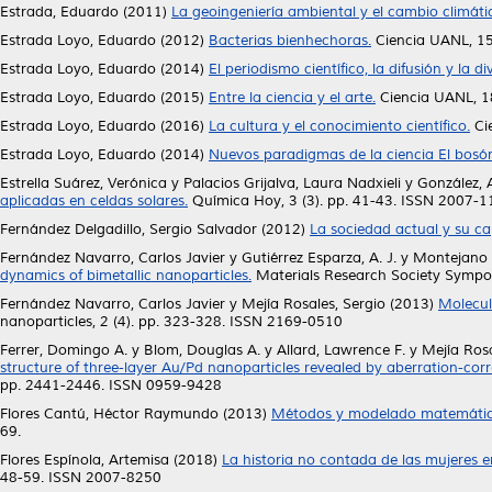
Estrada, Eduardo
(2011)
La geoingeniería ambiental y el cambio climáti
Estrada Loyo, Eduardo
(2012)
Bacterias bienhechoras.
Ciencia UANL, 15
Estrada Loyo, Eduardo
(2014)
El periodismo científico, la difusión y la d
Estrada Loyo, Eduardo
(2015)
Entre la ciencia y el arte.
Ciencia UANL, 18
Estrada Loyo, Eduardo
(2016)
La cultura y el conocimiento científico.
Cie
Estrada Loyo, Eduardo
(2014)
Nuevos paradigmas de la ciencia El bosó
Estrella Suárez, Verónica
y
Palacios Grijalva, Laura Nadxieli
y
González, 
aplicadas en celdas solares.
Química Hoy, 3 (3). pp. 41-43. ISSN 2007-
Fernández Delgadillo, Sergio Salvador
(2012)
La sociedad actual y su c
Fernández Navarro, Carlos Javier
y
Gutiérrez Esparza, A. J.
y
Montejano C
dynamics of bimetallic nanoparticles.
Materials Research Society Sympo
Fernández Navarro, Carlos Javier
y
Mejía Rosales, Sergio
(2013)
Molecul
nanoparticles, 2 (4). pp. 323-328. ISSN 2169-0510
Ferrer, Domingo A.
y
Blom, Douglas A.
y
Allard, Lawrence F.
y
Mejía Rosa
structure of three-layer Au/Pd nanoparticles revealed by aberration-cor
pp. 2441-2446. ISSN 0959-9428
Flores Cantú, Héctor Raymundo
(2013)
Métodos y modelado matemático 
69.
Flores Espínola, Artemisa
(2018)
La historia no contada de las mujeres e
48-59. ISSN 2007-8250