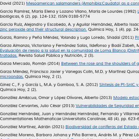
David
(2021)
Mesoamerican salamanders (Amphibia:Caudata) as a conse
García Ramírez, María Elena
y
Lozano Vilano, María de Lourdes
(1992)
biológicas, 6 (2). pp. 124-132. ISSN 0188-5774
García Ruíz, Alejandro
y
Escobedo, A.
y
Aguilar Hernández, Alberto Issac
zinc peroxide and their structural description.
Química Hoy, 1 (4). pp. 24
Garza, Ramiro
y
Peña Méndez, Yolanda
y
Lugo Loredo, Shadai
(2011)
Pr
Garza Almanza, Victoriano
y
Fernández Salas, Ildefonso
y
Badii Zabeh,
Evaluación de riesgo a la salud en la comunidad de Loma Blanca (Distrit
tratadas.
Revista Salud Pública y Nutrición, 2 (3).
Garza Mercado, Román
(2014)
Between the rose and the shoulders of g
Garza Méndez, Francisco Javier
y
Vanegas Colín, M.D.
y
Martínez Quiroz
microondas.
Química Hoy, 2 (1).
Ginez C., F.
y
García L, M.A.
y
Gamboa, S. A.
(2012)
Síntesis de Pt-SnlC 
Química Hoy, 2 (2).
González Amézcua, Omar
y
López Olivares, Alberto
(2013)
Modelo estocá
González Cervantes, Julio César
(2013)
Vulnerabilidades de Seguridad e
González Hernández, Juan
y
Hernández Hernández, Fernando
y
Villarre
Commentationes Mathenaticae Universitatis Carolinae, 48 (4). pp. 623
González Martínez, Adrián
(2021)
Biodiversidad de coníferas del Estado
González Moreno, Barbara Johana
y
Piña Barrera, Andrés M.
y
Pérez Ló