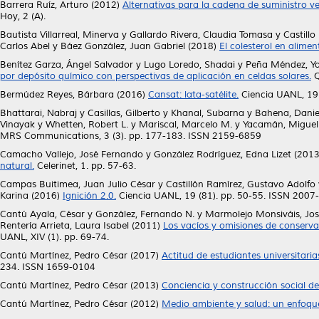
Barrera Ruíz, Arturo
(2012)
Alternativas para la cadena de suministro ve
Hoy, 2 (A).
Bautista Villarreal, Minerva
y
Gallardo Rivera, Claudia Tomasa
y
Castill
Carlos Abel
y
Báez González, Juan Gabriel
(2018)
El colesterol en alime
Benítez Garza, Ángel Salvador
y
Lugo Loredo, Shadai
y
Peña Méndez, Y
por depósito químico con perspectivas de aplicación en celdas solares.
Q
Bermúdez Reyes, Bárbara
(2016)
Cansat: lata-satélite.
Ciencia UANL, 19 
Bhattarai, Nabraj
y
Casillas, Gilberto
y
Khanal, Subarna
y
Bahena, Danie
Vinayak
y
Whetten, Robert L.
y
Mariscal, Marcelo M.
y
Yacamán, Miguel
MRS Communications, 3 (3). pp. 177-183. ISSN 2159-6859
Camacho Vallejo, José Fernando
y
González Rodríguez, Edna Lizet
(201
natural.
Celerinet, 1. pp. 57-63.
Campas Buitimea, Juan Julio César
y
Castillón Ramírez, Gustavo Adolfo
Karina
(2016)
Ignición 2.0.
Ciencia UANL, 19 (81). pp. 50-55. ISSN 2007
Cantú Ayala, César
y
González, Fernando N.
y
Marmolejo Monsiváis, Jo
Rentería Arrieta, Laura Isabel
(2011)
Los vacíos y omisiones de conservac
UANL, XIV (1). pp. 69-74.
Cantú Martínez, Pedro César
(2017)
Actitud de estudiantes universitaria
234. ISSN 1659-0104
Cantú Martínez, Pedro César
(2013)
Conciencia y construcción social de 
Cantú Martínez, Pedro César
(2012)
Medio ambiente y salud: un enfoque