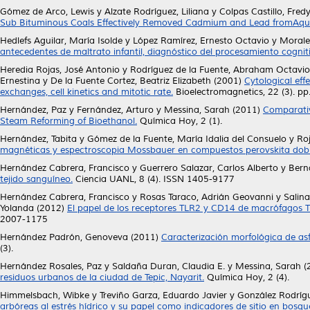
Gómez de Arco, Lewis
y
Alzate Rodríguez, Liliana
y
Colpas Castillo, Fred
Sub Bituminous Coals Effectively Removed Cadmium and Lead fromAque
Hedlefs Aguilar, María Isolde
y
López Ramírez, Ernesto Octavio
y
Morale
antecedentes de maltrato infantil, diagnóstico del procesamiento cognit
Heredia Rojas, José Antonio
y
Rodríguez de la Fuente, Abraham Octavio
Ernestina
y
De la Fuente Cortez, Beatriz Elizabeth
(2001)
Cytological eff
exchanges, cell kinetics and mitotic rate.
Bioelectromagnetics, 22 (3). p
Hernández, Paz
y
Fernández, Arturo
y
Messina, Sarah
(2011)
Comparativ
Steam Reforming of Bioethanol.
Química Hoy, 2 (1).
Hernández, Tabita
y
Gómez de la Fuente, María Idalia del Consuelo
y
Roj
magnéticas y espectroscopia Mossbauer en compuestos perovskita dobl
Hernández Cabrera, Francisco
y
Guerrero Salazar, Carlos Alberto
y
Bern
tejido sanguíneo.
Ciencia UANL, 8 (4). ISSN 1405-9177
Hernández Cabrera, Francisco
y
Rosas Taraco, Adrián Geovanni
y
Salin
Yolanda
(2012)
El papel de los receptores TLR2 y CD14 de macrófagos TH
2007-1175
Hernández Padrón, Genoveva
(2011)
Caracterización morfológica de asf
(3).
Hernández Rosales, Paz
y
Saldaña Duran, Claudia E.
y
Messina, Sarah
(
residuos urbanos de la ciudad de Tepic, Nayarit.
Química Hoy, 2 (4).
Himmelsbach, Wibke
y
Treviño Garza, Eduardo Javier
y
González Rodríg
arbóreas al estrés hídrico y su papel como indicadores de sitio en bosqu