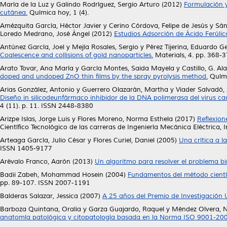
María de la Luz
y
Galindo Rodríguez, Sergio Arturo
(2012)
Formulación y
cutánea.
Química hoy, 1 (4).
Amézquita García, Héctor Javier
y
Cerino Córdova, Felipe de Jesús
y
Sán
Loredo Medrano, José Ángel
(2012)
Estudios Adsorción de Ácido Ferúlic
Antúnez García, Joel
y
Mejía Rosales, Sergio
y
Pérez Tijerina, Eduardo G
Coalescence and collisions of gold nanoparticles.
Materials, 4. pp. 368-
Arato Tovar, Ana María
y
García Montes, Saida Mayela
y
Castillo, G. Al
doped and undoped ZnO thin films by the spray pyrolysis method.
Quími
Arias González, Antonio
y
Guerrero Olazarán, Martha
y
Viader Salvadó,
Diseño in silicodeunfármaco inhibidor de la DNA polimerasa del virus ca
4 (11). p. 11. ISSN 2448-8380
Arizpe Islas, Jorge Luis
y
Flores Moreno, Norma Esthela
(2017)
Reflexion
Científico Tecnológico de las carreras de Ingeniería Mecánica Eléctrica, 
Arteaga García, Julio César
y
Flores Curiel, Daniel
(2005)
Una crítica a l
ISSN 1405-9177
Arévalo Franco, Aarón
(2013)
Un algoritmo para resolver el problema bini
Badii Zabeh, Mohammad Hosein
(2004)
Fundamentos del método científ
pp. 89-107. ISSN 2007-1191
Balderas Salazar, Jessica
(2007)
A 25 años del Premio de Investigación
Barboza Quintana, Oralia
y
Garza Guajardo, Raquel
y
Méndez Olvera, N
anatomía patológica y citopatología basada en la Norma ISO 9001-200