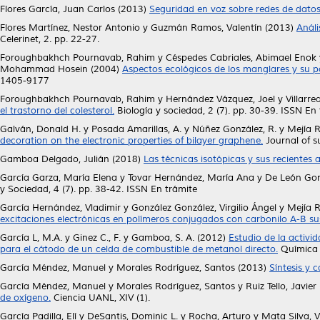
Flores García, Juan Carlos
(2013)
Seguridad en voz sobre redes de datos
Flores Martínez, Nestor Antonio
y
Guzmán Ramos, Valentín
(2013)
Análi
Celerinet, 2. pp. 22-27.
Foroughbakhch Pournavab, Rahim
y
Céspedes Cabriales, Abimael Enok
Mohammad Hosein
(2004)
Aspectos ecológicos de los manglares y su p
1405-9177
Foroughbakhch Pournavab, Rahim
y
Hernández Vázquez, Joel
y
Villarre
el trastorno del colesterol.
Biología y sociedad, 2 (7). pp. 30-39. ISSN En
Galván, Donald H.
y
Posada Amarillas, A.
y
Núñez González, R.
y
Mejía R
decoration on the electronic properties of bilayer graphene.
Journal of s
Gamboa Delgado, Julián
(2018)
Las técnicas isotópicas y sus recientes a
García Garza, María Elena
y
Tovar Hernández, María Ana
y
De León Gon
y Sociedad, 4 (7). pp. 38-42. ISSN En trámite
García Hernández, Vladimir
y
González González, Virgilio Ángel
y
Mejía R
excitaciones electrónicas en polímeros conjugados con carbonilo A-B sus
García L, M.A.
y
Ginez C., F.
y
Gamboa, S. A.
(2012)
Estudio de la activi
para el cátodo de un celda de combustible de metanol directo.
Química H
García Méndez, Manuel
y
Morales Rodríguez, Santos
(2013)
Síntesis y 
García Méndez, Manuel
y
Morales Rodríguez, Santos
y
Ruiz Tello, Javier
de oxígeno.
Ciencia UANL, XIV (1).
García Padilla, Elí
y
DeSantis, Dominic L.
y
Rocha, Arturo
y
Mata Silva, V