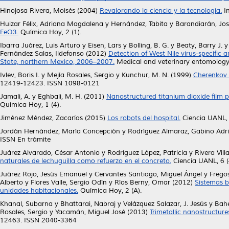
Hinojosa Rivera, Moisés
(2004)
Revalorando la ciencia y la tecnología.
In
Huizar Félix, Adriana Magdalena
y
Hernández, Tabita
y
Barandiarán, Jo
FeO3.
Química Hoy, 2 (1).
Ibarra Juárez, Luis Arturo
y
Eisen, Lars
y
Bolling, B. G.
y
Beaty, Barry J.
Fernández Salas, Ildefonso
(2012)
Detection of West Nile virus-specific 
State, northern Mexico, 2006–2007.
Medical and veterinary entomology,
Ivlev, Boris I.
y
Mejía Rosales, Sergio
y
Kunchur, M. N.
(1999)
Cherenkov r
12419-12423. ISSN 1098-0121
Jamali, A.
y
Eghbali, M. H.
(2011)
Nanostructured titanium dioxide film p
Química Hoy, 1 (4).
Jiménez Méndez, Zacarías
(2015)
Los robots del hospital.
Ciencia UANL, 
Jordán Hernández, María Concepción
y
Rodríguez Almaraz, Gabino Adr
ISSN En trámite
Juárez Alvarado, César Antonio
y
Rodríguez López, Patricia
y
Rivera Vil
naturales de lechuguilla como refuerzo en el concreto.
Ciencia UANL, 6 
Juárez Rojo, Jesús Emanuel
y
Cervantes Santiago, Miguel Ángel
y
Frego
Alberto
y
Flores Valle, Sergio Odín
y
Ríos Berny, Omar
(2012)
Sistemas b
unidades habitacionales.
Química Hoy, 2 (A).
Khanal, Subarna
y
Bhattarai, Nabraj
y
Velázquez Salazar, J. Jesús
y
Bahe
Rosales, Sergio
y
Yacamán, Miguel José
(2013)
Trimetallic nanostructure
12463. ISSN 2040-3364