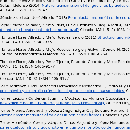
Ramírez Jiménez, Rocío
y
Medina de la Garza, Carlos Eduardo
y
Torres 
Salas, Ildefonso
(2014)
Natural transmission of dengue virus by aedes a
459-468. ISSN 2162-2647
Sánchez de León, José Alfredo
(2013)
Formulación matemática de ecuaci
Tapia Salazar, Mireya
y
Cruz Suárez, Lucía Elizabeth
y
Ricque Marie, Den
de reducir el rendimiento del camarón azul?
Ciencia UANL, 5 (2). ISSN 
Tlahuice Flores, Alfredo
y
Mejía Rosales, Sergio
(2011)
Structural and vi
1034-1040. ISSN 1934-7375
Tlahuice Flores, Alfredo
y
Mejía Rosales, Sergio
y
Galván, Donald H.
(201
Journal of nanoparticle research. pp. 1-10. ISSN 1388-0764
Tlahuice Flores, Alfredo
y
Pérez Tijerina, Eduardo Gerardo
y
Mejía Rosale
UANL, 11 (1). ISSN 1405-9177
Tlahuice Flores, Alfredo
y
Pérez Tijerina, Eduardo Gerardo
y
Mejía Rosale
Ciencia UANL, 10 (3). ISSN 1405-9177
Torre Martínez, Hilda Hortencia Hermelinda
y
Menchaca F., Pedro N.
y
F
crecimiento y desarrollo cráneo-facial por ausencia del hueso hioides.
Ci
Torres, Leticia
y
Cárdenas, Juan F.
y
Moctezuma, María de Guadalupe
y
hexavalente por la cascara de plátano (Musa cavendishii).
Química Hoy, 
Torres Arenas, Ariadna J.
y
López Zúñiga, Edgar O.
y
Saldaña Herrera, J.
entanglement measures of W-class in noninertial frames.
Chinese Physic
Torres Hernández, César
y
Vázquez Dimas, Alejandro
y
López Hernández, 
iones acetato nitrito y tiocianato en el cambio morfológico de nanopris