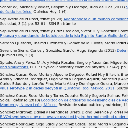
Schorr W., Michael
y
Valdez, Benjamín
y
Ocampo, Juan de Dios
(2011)
S
de ácido fosfórico.
Química Hoy, 1 (4).
Sepúlveda de la Rosa, Yanet
(2020)
Adaptándose a un mundo cambiante:
Sociedad, 3 (1). pp. 53-61. ISSN En trámite
Sepúlveda de la Rosa, Yanet
y
Cruz Escalona, Víctor H.
y
González Gonzá
Riqueza y abundancia de batoideos de la isla Espíritu Santo, Golfo de Cal
Serrano Quezada, Thelma Elizabeth
y
Gómez de la Fuente, María Idalia 
Severiche Sierra, Carlos
y
González García, Hugo Segundo
(2012)
Deter
Química Hoy, 2 (3).
Spitale, Ana
y
Perez, M. A.
y
Mejía Rosales, Sergio
y
Yacamán, Miguel Jo
and simulations.
PCCP. Physical chemistry chemical physics, 17 (42). p
Sánchez Casas, Rosa María
y
Alpuche Delgado, Rafael H.
y
Blitvich, Bra
Arvid
y
Sánchez Rodríguez, Olga Saraí
y
Laguna Aguilar, Maricela
y
Alv
Carlos Eduardo
y
Loroño Pino, María Alba
y
Domínguez Galera, Marco 
virus serotype 2 in aedes aegypti in Quintana Roo, Mexico, 2011.
Southw
Sánchez Casas, Rosa María
y
Torres Zapata, Raúl
y
Segovia Salinas, Fel
Salas, Ildefonso
(2010)
Localización de criaderos no-residenciales de A
Monterrey, Nuevo León, México.
Revista de salud pública y nutrición, 1
Sánchez Martínez, Daniel
y
Hernández Urésti, Diana Berenice
y
Torres M
BiVO4 synthesized by microwave-assisted hydrothermal method under sim
Sánchez Rodríguez, Olga Saraí
y
Sánchez Casas, Rosa María
y
Laguna A