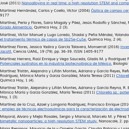
José
(2011)
Nanoalloying in real time: a high resolution STEM and comp
Martinez Hernández, Carlos
y
Coello, Víctor
(2004)
Óptica de campo cerc
9177
Martínez, Perla
y
Flores, Saira Magaly
y
Páez, Jesús Rodolfo
y
Sánchez, 
Grado Alimenticio.
Química Hoy, 2 (3).
Martínez, Víctor Manuel
y
Lugo Loredo, Shadai
y
Peña Méndez, Yolanda
el tratamiento térmico de capas de Sb2Se-CuSe.
Química Hoy, 2 (4).
Martínez Flores, Jessica Yadira
y
García Talavera, Monserrat
(2016)
Inve
Jacott.
Ciencia UANL, 19 (79). pp. 36-39. ISSN 1405-9177
Martínez Herrera, Raúl Enrique
y
Vega Sauceda, Gladis M.
y
Rodríguez R
Potenciales sustratos en la industria biotecnológica de México.
Biología 
Martínez Tristán, Alejandra
y
Liñán Montes, Adriana
y
García Reyes, Ref
Rodríguez, Mónica María
y
Garza González, María Teresa
(2011)
Chlorel
Química Hoy, 1 (4).
Martínez Tristán, Alejandra
y
Liñán Montes, Adriana
y
García Reyna, R. 
Mónica María
y
Garza González, María Teresa
(2011)
Chlorella sp.: po
Hoy, 1 (3).
Martínez de la Cruz, Azael
y
Longoria Rodríguez, Francisco Enrique
(201
: empleo de técnicas electroquímicas para la caracterización de electrod
Mayoral, Alvaro
y
Mejía Rosales, Sergio
y
Mariscal, Marcelo M.
y
Pérez 
bimetallic nanoparticles: a high resolution STEM study.
Nanoscale, 2. p
Maza Benignos, Mauricio de la
y
Ornelas García, Claudia Patricia
y
Loza