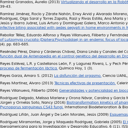
Ramírez Granados, Aurelio
(2013)
Virtualizando el desarrollo en la Rob
39-43.
Ramírez Jiménez, Rocío
y
Zárate Nahón, Erwy Arvid
y
Alvarado Moreno,
Rodríguez, Olga Saraí
y
Torres Zapata, Raúl
y
Rivas Estilla, Ana María
y
Jesús
y
Ibarra Juárez, Luis Arturo
y
Domínguez Galera, Marco Antonio
infective biting associated with aedes aegypti in home environments in
Rebollar Téllez, Eduardo Alfonso
y
Reyes Villanueva, Filiberto
y
Fernández
of Lutzomyia cruciata (Diptera:Psychodidae) in an endemic focus of loca
(4). pp. 683-685.
Reséndez Pérez, Diana
y
Cárdenas Chávez, Diana Linda
y
Canales del Ca
función dual de Antenapedia en el control genético del desarrollo en Dr
Reyes Estévez, L.R.
y
Castellanos León, F.
y
Lagunez Rivera, L.
y
Pech Pér
proceso de fermentación láctica.
Química Hoy, 1 (3).
Reyes Garza, Amaro S.
(2012)
La disfunción del orgasmo.
Ciencia UANL,
Reyes Martínez, Alvaro
(2013)
Técnicas efectivas de presentación.
Celerin
Reyes Villanueva, Filiberto
(2004)
Generalidades y potencialidad en bioc
Rodríguez Delgado, Melissa Marlene
y
Orona Návar, Carolina
y
García 
Jürgen
y
Ornelas Soto, Nancy
(2016)
Biotransformation kinetics of phar
Pycnoporus sanguineus CS43 fungi.
International Biodeterioration & Bi
Rodríguez Liñán, Juan Ángel
y
De León Morales, Jesús
(2009)
Esquemas 
Rodríguez Miramontes, Jorge
y
Maqueda Rodríguez, Gabriela
(2005)
El
Iberoamericana para la Investigación y Desarrollo Educativo, 6 (11). I