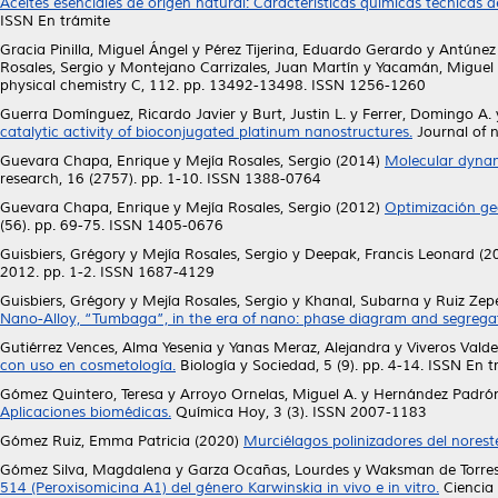
Aceites esenciales de origen natural: Características químicas técnicas d
ISSN En trámite
Gracia Pinilla, Miguel Ángel
y
Pérez Tijerina, Eduardo Gerardo
y
Antúnez 
Rosales, Sergio
y
Montejano Carrizales, Juan Martín
y
Yacamán, Miguel 
physical chemistry C, 112. pp. 13492-13498. ISSN 1256-1260
Guerra Domínguez, Ricardo Javier
y
Burt, Justin L.
y
Ferrer, Domingo A.
catalytic activity of bioconjugated platinum nanostructures.
Journal of 
Guevara Chapa, Enrique
y
Mejía Rosales, Sergio
(2014)
Molecular dynami
research, 16 (2757). pp. 1-10. ISSN 1388-0764
Guevara Chapa, Enrique
y
Mejía Rosales, Sergio
(2012)
Optimización ge
(56). pp. 69-75. ISSN 1405-0676
Guisbiers, Grégory
y
Mejía Rosales, Sergio
y
Deepak, Francis Leonard
(2
2012. pp. 1-2. ISSN 1687-4129
Guisbiers, Grégory
y
Mejía Rosales, Sergio
y
Khanal, Subarna
y
Ruiz Zep
Nano-Alloy, “Tumbaga”, in the era of nano: phase diagram and segrega
Gutiérrez Vences, Alma Yesenia
y
Yanas Meraz, Alejandra
y
Viveros Valde
con uso en cosmetología.
Biología y Sociedad, 5 (9). pp. 4-14. ISSN En t
Gómez Quintero, Teresa
y
Arroyo Ornelas, Miguel A.
y
Hernández Padró
Aplicaciones biomédicas.
Química Hoy, 3 (3). ISSN 2007-1183
Gómez Ruiz, Emma Patricia
(2020)
Murciélagos polinizadores del norest
Gómez Silva, Magdalena
y
Garza Ocañas, Lourdes
y
Waksman de Torres
514 (Peroxisomicina A1) del género Karwinskia in vivo e in vitro.
Ciencia