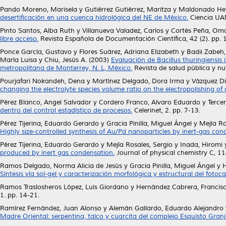
Pando Moreno, Marisela
y
Gutiérrez Gutiérrez, Maritza
y
Maldonado Her
desertificación en una cuenca hidrológica del NE de México.
Ciencia UAN
Pinto Santos, Alba Ruth
y
Villanueva Valadez, Carlos
y
Cortés Peña, Om
libre acceso.
Revista Española de Documentación Científica, 42 (2). pp.
Ponce García, Gustavo
y
Flores Suárez, Adriana Elizabeth
y
Badii Zabe
María Luisa
y
Chiu, Jesús A.
(2003)
Evaluación de Bacillus thuringiensis 
metropolitana de Monterrey, N. L, México.
Revista de salud pública y nutr
Pourjafari Nokandeh, Dena
y
Martínez Delgado, Dora Irma
y
Vázquez Di
changing the electrolyte species volume ratio on the electropolishing of 
Pérez Blanco, Angel Salvador
y
Cordero Franco, Alvaro Eduardo
y
Terce
dentro del control estadístico de procesos.
Celerinet, 2. pp. 7-13.
Pérez Tijerina, Eduardo Gerardo
y
Gracia Pinilla, Miguel Ángel
y
Mejía Ro
Highly size-controlled synthesis of Au/Pd nanoparticles by inert-gas con
Pérez Tijerina, Eduardo Gerardo
y
Mejía Rosales, Sergio
y
Inada, Hiromi
produced by inert gas condensation.
Journal of physical chemistry C, 1
Ramos Delgado, Norma Alicia de Jesús
y
Gracia Pinilla, Miguel Ángel
y
H
Síntesis vía sol-gel y caracterización morfológica y estructural del foto
Ramos Traslosheros López, Luis Giordano
y
Hernández Cabrera, Francis
1. pp. 14-21.
Ramírez Fernández, Juan Alonso
y
Alemán Gallardo, Eduardo Alejandro
Madre Oriental: serpentina, talco y cuarcita del complejo Esquisto Granj