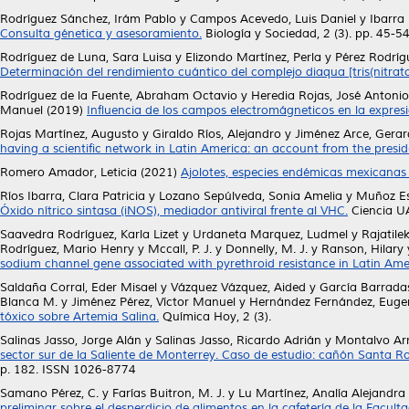
Rodríguez Sánchez, Irám Pablo
y
Campos Acevedo, Luis Daniel
y
Ibarra
Consulta génetica y asesoramiento.
Biología y Sociedad, 2 (3). pp. 45-5
Rodríguez de Luna, Sara Luisa
y
Elizondo Martínez, Perla
y
Pérez Rodríg
Determinación del rendimiento cuántico del complejo diaqua [tris(nitrato)]-
Rodríguez de la Fuente, Abraham Octavio
y
Heredia Rojas, José Antonio
Manuel
(2019)
Influencia de los campos electromágneticos en la expresi
Rojas Martínez, Augusto
y
Giraldo Ríos, Alejandro
y
Jiménez Arce, Gera
having a scientific network in Latin America: an account from the presid
Romero Amador, Leticia
(2021)
Ajolotes, especies endémicas mexicanas e
Ríos Ibarra, Clara Patricia
y
Lozano Sepúlveda, Sonia Amelia
y
Muñoz Es
Óxido nítrico sintasa (iNOS), mediador antiviral frente al VHC.
Ciencia UA
Saavedra Rodríguez, Karla Lizet
y
Urdaneta Marquez, Ludmel
y
Rajatilek
Rodríguez, Mario Henry
y
Mccall, P. J.
y
Donnelly, M. J.
y
Ranson, Hilary
sodium channel gene associated with pyrethroid resistance in Latin Ame
Saldaña Corral, Eder Misael
y
Vázquez Vázquez, Aided
y
García Barrada
Blanca M.
y
Jiménez Pérez, Víctor Manuel
y
Hernández Fernández, Euge
tóxico sobre Artemia Salina.
Química Hoy, 2 (3).
Salinas Jasso, Jorge Alán
y
Salinas Jasso, Ricardo Adrián
y
Montalvo Arr
sector sur de la Saliente de Monterrey. Caso de estudio: cañón Santa R
p. 182. ISSN 1026-8774
Samano Pérez, C.
y
Farías Buitron, M. J.
y
Lu Martínez, Analía Alejandra
preliminar sobre el desperdicio de alimentos en la cafetería de la Faculta