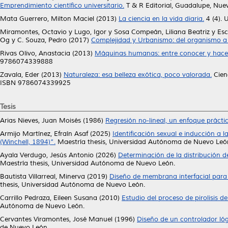
Emprendimiento científico universitario.
T & R Editorial, Guadalupe, Nu
Mata Guerrero, Milton Maciel
(2013)
La ciencia en la vida diaria.
4 (4).
Miramontes, Octavio
y
Lugo, Igor
y
Sosa Compeán, Liliana Beatriz
y
Esc
Og
y
C. Souza, Pedro
(2017)
Complejidad y Urbanismo: del organismo a 
Rivas Olivo, Anastacia
(2013)
Máquinas humanas: entre conocer y hacer
9786074339888
Zavala, Eder
(2013)
Naturaleza: esa belleza exótica, poco valorada.
Cien
ISBN 9786074339925
Tesis
Arias Nieves, Juan Moisés
(1986)
Regresión no-lineal, un enfoque práctic
Armijo Martínez, Efraín Asaf
(2025)
Identificación sexual e inducción a 
(Winchell, 1894)”.
Maestría thesis, Universidad Autónoma de Nuevo Leó
Ayala Verdugo, Jesús Antonio
(2026)
Determinación de la distribución 
Maestría thesis, Universidad Autónoma de Nuevo León.
Bautista Villarreal, Minerva
(2019)
Diseño de membrana interfacial para
thesis, Universidad Autónoma de Nuevo León.
Carrillo Pedraza, Eileen Susana
(2010)
Estudio del proceso de pirolisis 
Autónoma de Nuevo León.
Cervantes Viramontes, José Manuel
(1996)
Diseño de un controlador ló
de Nuevo León.