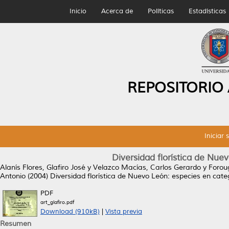
Inicio
Acerca de
Políticas
Estadísticas
REPOSITORIO
Iniciar 
Diversidad florística de Nue
Alanís Flores, Glafiro José
y
Velazco Macías, Carlos Gerardo
y
Forou
Antonio
(2004)
Diversidad florística de Nuevo León: especies en categ
PDF
art_glafiro.pdf
Download (910kB)
|
Vista previa
Resumen