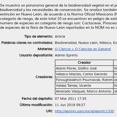
Se muestra un panorama general de la biodiversidad vegetal en el pai
biodiversidad y las necesidades de conservación. Se analiza tambié
extinción en Nuevo León, de acuerdo a la Norma Oficial Mexicana
categoría de riesgo, de este total 10 se encuentran en peligro de ex
numero de especies en categoría de riesgo son: Cactaceae, Pinace
de especies de la flora de Nuevo León reportadas en la NOM no es 
Tipo de elemento:
Article
Palabras claves no controlados:
Biodiversidad, Nuevo León, México, E
Materias:
Q Ciencia > Q Ciencias en General
Usuario depositante:
Admin Eprints
Creador
Alanís Flores, Glafiro José
N
Velazco Macías, Carlos Gerardo
N
Creadores:
Foroughbakhch Pournavab, Rahim
a
Valdez Tamez, Vicente
N
Alvarado Vázquez, Marco Antonio
a
Fecha del depósito:
07 Mar 2011 17:35
Última modificación:
11 Jun 2019 09:27
URI:
http://eprints.uanl.mx/id/eprint/1330