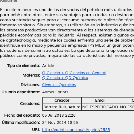
Resumen
El aceite mineral es uno de los derivados del petróleo más utilizado
para bebé entre otros. entre sus ventajas para la industria destacan
como sustancia segura para el consumo humano de aplicación tópic
fomento sanitario. Sin embargo, su utilización en la industria quím
los procesos productivos van directamente a los sistemas de drena
pérdidas económicas para la industria. Al respect, existen algunos 
de agrotecnología, mediante los cuales enfrenta una serie de problem
identifique en la micro y pequeñas empresas (PYMES) un gran potenci
las cadenas de suministro actuales. Lo que detonaría la aplicación d
públicos como privados, mejorando las características del mercado
Tipo de elemento:
Article
Q Ciencia > Q Ciencias en General
Materias:
Q Ciencia > QD Química
Divisiones:
Ciencias Químicas
Usuario depositante:
Admin Eprints
Creador
Email
Creadores:
Barrera Ruíz, Arturo
NO ESPECIFICADO
NO ES
Fecha del depósito:
05 Jul 2013 22:20
Última modificación:
24 Nov 2014 18:55
URI:
http://eprints.uanl.mx/id/eprint/2585