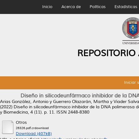
Inicio
Acerca de
Políticas
Estadísticas
REPOSITORIO
Iniciar 
Diseño in silicodeunfármaco inhibidor de la DNA
Arias González, Antonio
y
Guerrero Olazarán, Martha
y
Viader Salv
(2022)
Diseño in silicodeunfármaco inhibidor de la DNA polimerasa de
y Biomedicina, 4 (11). p. 11. ISSN 2448-8380
Otros
26326.pdf.crdownload
Download (407kB)