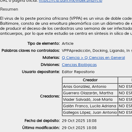
URL o página oficial:
https://rcfb.uanl.mx/index.php/rcfb
Resumen
El virus de la peste porcina africana (VPPA) es un virus de doble cade
Baltimore, consta de una envoltura pleomórfica con un diámetro de
de producir el deceso de los cerdostras una semana de ser infectados
anticuerpos, por lo que este estudio se centra en síntesis in silico de
Tipo de elemento:
Article
Palabras claves no controlados:
VPPApredicción, Docking, Ligando, In si
Materias:
Q Ciencia > Q Ciencias en General
Divisiones:
Ciencias Biológicas
Usuario depositante:
Editor Repositorio
Creador
Arias González, Antonio
NO ES
Guerrero Olazarán, Martha
NO ES
Creadores:
Viader Salvadó, José María
NO ES
Galán Franco, Lucila Adriana
NO ES
Gallegos López, Juan Antonio
NO ES
Fecha del depósito:
29 Oct 2025 18:08
Última modificación:
29 Oct 2025 18:08