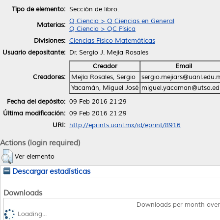
Tipo de elemento:
Sección de libro.
Q Ciencia > Q Ciencias en General
Materias:
Q Ciencia > QC Física
Divisiones:
Ciencias Físico Matemáticas
Usuario depositante:
Dr. Sergio J. Mejia Rosales
Creador
Email
Creadores:
Mejía Rosales, Sergio
sergio.mejiars@uanl.edu.
Yacamán, Miguel José
miguel.yacaman@utsa.ed
Fecha del depósito:
09 Feb 2016 21:29
Última modificación:
09 Feb 2016 21:29
URI:
http://eprints.uanl.mx/id/eprint/8916
Actions (login required)
Ver elemento
Descargar estadísticas
Downloads
Downloads per month over
Loading...