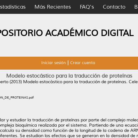
stadísticas
Más Recientes
FAQ's
Contacto
B
POSITORIO ACADÉMICO DIGITAL
Iniciar sesión
Crear cuenta
Modelo estocástico para la traducción de proteínas
berto
(2013)
Modelo estocástico para la traducción de proteínas.
Celer
N_DE_PROTEINAS.pdf
ar y estudiar la traducción de proteínas por parte del complejo mol
 compleja bioquímica realizada por el sistema. Partiendo de una ecuac
calcula su densidad como función de la longitud de la cadena de 
ferentes. Se estudian los efectos que se generan en la densidad de 