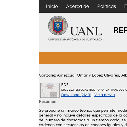
Inicio
Acerca de
Políticas
E
RE
González Amézcua, Omar
y
López Olivares, Al
PDF
MODELO_ESTOCASTICO_PARA_LA_TRADUCCIO
Download (2MB)
|
Vista previa
Resumen
Se propone un marco teórico que permite model
general y no incluye detalles específicos de la
del número de ribosomas a un tiempo dado, se 
cadenas con secuencias de codones iguales y di