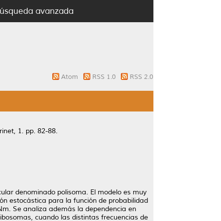
úsqueda avanzada
Atom
RSS 1.0
RSS 2.0
inet, 1. pp. 82-88.
ecular denominado polisoma. El modelo es muy
ión estocástica para la función de probabilidad
ARNm. Se analiza además la dependencia en
ribosomas, cuando las distintas frecuencias de