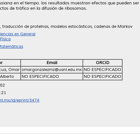
iana en el tiempo. los resultados muestran efectos que pueden ser 
ctos de tráfico en la difusión de ribosomas.
 traducción de proteínas, modelos estocásticos, cadenas de Markov
iencias en General
Física
 Matemáticas
or
Email
ORCID
cua, Omar
omar.gonzalezmz@uanl.edu.mx
NO ESPECIFICADO
 Alberto
NO ESPECIFICADO
NO ESPECIFICADO
:02
:21
anl.mx/id/eprint/3474