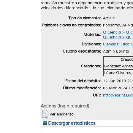
reacción muestran dependencia armónica y gaus
velocidades diferenciadas, lo cual eliminaría efe
Tipo de elemento:
Article
Palabras claves no controlados:
ribosoma, ARNa,
Q Ciencia > Q C
Materias:
Q Ciencia > QC 
Divisiones:
Ciencias Físico
Usuario depositante:
Admin Eprints
Cread
Creadores:
González Améz
López Olivares,
Fecha del depósito:
12 Jun 2013 21
Última modificación:
05 Mar 2024 17
URI:
http://eprints.u
Actions (login required)
Ver elemento
Descargar estadísticas