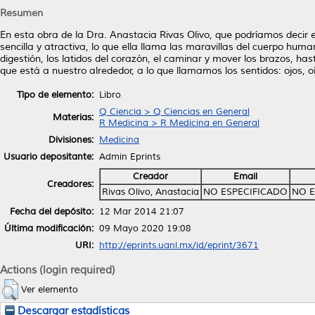
Resumen
En esta obra de la Dra. Anastacia Rivas Olivo, que podríamos deci
sencilla y atractiva, lo que ella llama las maravillas del cuerpo huma
digestión, los latidos del corazón, el caminar y mover los brazos, h
que está a nuestro alrededor, a lo que llamamos los sentidos: ojos, oí
Tipo de elemento:
Libro
Q Ciencia > Q Ciencias en General
Materias:
R Medicina > R Medicina en General
Divisiones:
Medicina
Usuario depositante:
Admin Eprints
Creador
Email
Creadores:
Rivas Olivo, Anastacia
NO ESPECIFICADO
NO E
Fecha del depósito:
12 Mar 2014 21:07
Última modificación:
09 Mayo 2020 19:08
URI:
http://eprints.uanl.mx/id/eprint/3671
Actions (login required)
Ver elemento
Descargar estadísticas