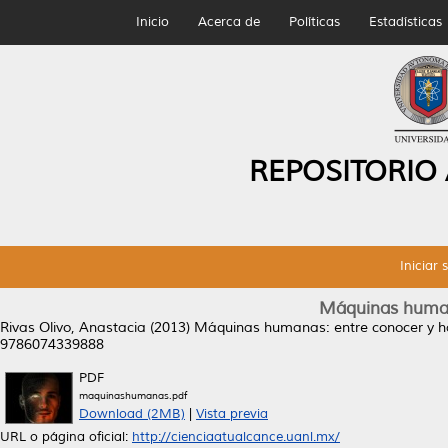
Inicio
Acerca de
Políticas
Estadísticas
REPOSITORIO
Iniciar 
Máquinas human
Rivas Olivo, Anastacia
(2013)
Máquinas humanas: entre conocer y h
9786074339888
PDF
maquinashumanas.pdf
Download (2MB)
|
Vista previa
URL o página oficial:
http://cienciaatualcance.uanl.mx/