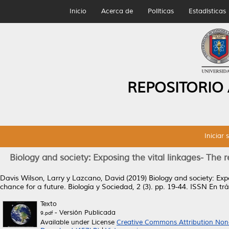
Inicio
Acerca de
Políticas
Estadísticas
REPOSITORIO
Iniciar 
Biology and society: Exposing the vital linkages- The 
Davis Wilson, Larry
y
Lazcano, David
(2019)
Biology and society: Exp
chance for a future.
Biología y Sociedad, 2 (3). pp. 19-44. ISSN En tr
Texto
- Versión Publicada
9.pdf
Available under License
Creative Commons Attribution Non