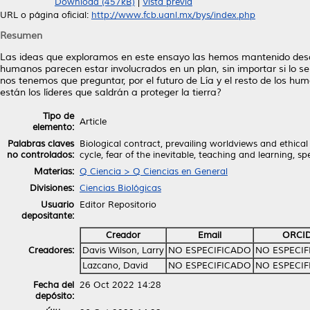
Download (457kB)
|
Vista previa
URL o página oficial:
http://www.fcb.uanl.mx/bys/index.php
Resumen
Las ideas que exploramos en este ensayo las hemos mantenido des
humanos parecen estar involucrados en un plan, sin importar si lo sep
nos tenemos que preguntar, por el futuro de Lía y el resto de los 
están los líderes que saldrán a proteger la tierra?
Tipo de
Article
elemento:
Palabras claves
Biological contract, prevailing worldviews and ethica
no controlados:
cycle, fear of the inevitable, teaching and learning, 
Materias:
Q Ciencia > Q Ciencias en General
Divisiones:
Ciencias Biológicas
Usuario
Editor Repositorio
depositante:
Creador
Email
ORCI
Creadores:
Davis Wilson, Larry
NO ESPECIFICADO
NO ESPECI
Lazcano, David
NO ESPECIFICADO
NO ESPECI
Fecha del
26 Oct 2022 14:28
depósito: