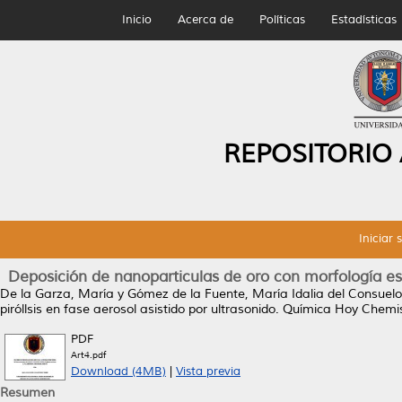
Inicio
Acerca de
Políticas
Estadísticas
REPOSITORIO
Iniciar 
Deposición de nanoparticulas de oro con morfología esfe
De la Garza, María
y
Gómez de la Fuente, María Idalia del Consuelo
piróllsis en fase aerosol asistido por ultrasonido.
Química Hoy Chemistr
PDF
Art4.pdf
Download (4MB)
|
Vista previa
Resumen