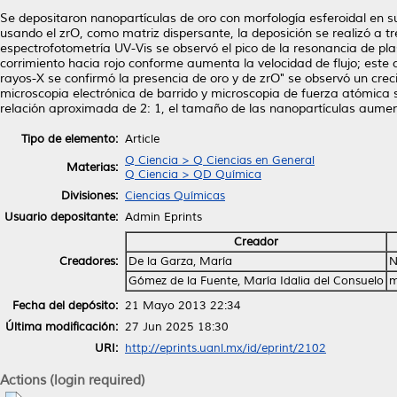
Se depositaron nanopartículas de oro con morfología esferoidal en sus
usando el zrO, como matriz dispersante, la deposición se realizó a tr
espectrofotometría UV-Vis se observó el pico de la resonancia de pla
corrimiento hacia rojo conforme aumenta la velocidad de flujo; este 
rayos-X se confirmó la presencia de oro y de zrO" se observó un crec
microscopia electrónica de barrido y microscopia de fuerza atómica 
relación aproximada de 2: 1, el tamaño de las nanopartículas aument
Tipo de elemento:
Article
Q Ciencia > Q Ciencias en General
Materias:
Q Ciencia > QD Química
Divisiones:
Ciencias Químicas
Usuario depositante:
Admin Eprints
Creador
Creadores:
De la Garza, María
N
Gómez de la Fuente, María Idalia del Consuelo
m
Fecha del depósito:
21 Mayo 2013 22:34
Última modificación:
27 Jun 2025 18:30
URI:
http://eprints.uanl.mx/id/eprint/2102
Actions (login required)