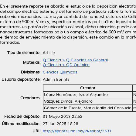
En el presente reporte se aborda el estudio de la deposición electrof
del campo eléctrico externo y del tamaño de partícula sobre la forma
cabo vía microondas. La mayor cantidad de nanoestructuras de CdS 
externo de 900 m V cm y, específicamente las particu1as depositadas
mostraron un patrón de ubicación colineal, dicha ubicación puede con
nanoestructuras formadas bajo un campo eléctrico de 600 mV cm m
el tiempo de envejecimiento de la dispersión, este cambio en la morf
formados.
Tipo de elemento:
Article
Q Ciencia > Q Ciencias en General
Materias:
Q Ciencia > QD Química
Divisiones:
Ciencias Químicas
Usuario depositante:
Admin Eprints
Creador
López Hernández, Israel Alejandro
N
Creadores:
Vázquez Dimas, Alejandro
N
Gómez de la Fuente, María Idalia del Consuelo
m
Fecha del depósito:
31 Mayo 2013 22:52
Última modificación:
27 Jun 2025 18:28
URI:
http://eprints.uanl.mx/id/eprint/2531