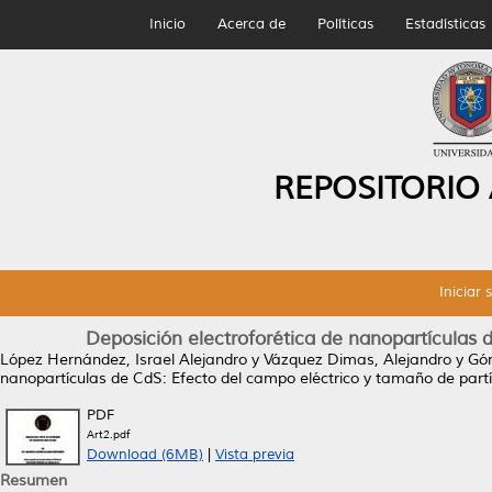
Inicio
Acerca de
Políticas
Estadísticas
REPOSITORIO
Iniciar 
Deposición electroforética de nanopartículas 
López Hernández, Israel Alejandro
y
Vázquez Dimas, Alejandro
y
Góm
nanopartículas de CdS: Efecto del campo eléctrico y tamaño de partí
PDF
Art2.pdf
Download (6MB)
|
Vista previa
Resumen