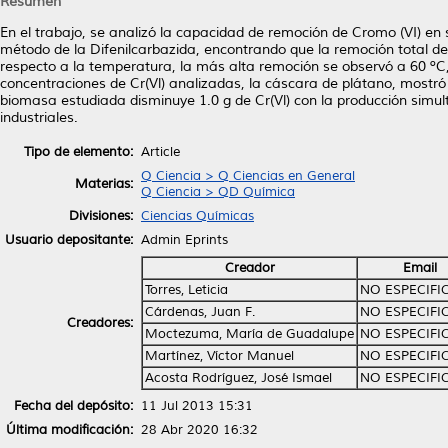
Resumen
En el trabajo, se analizó la capacidad de remoción de Cromo (VI) en
método de la Difenilcarbazida, encontrando que la remoción total de
respecto a la temperatura, la más alta remoción se observó a 60 ºC,
concentraciones de Cr(Vl) analizadas, la cáscara de plátano, mostr
biomasa estudiada disminuye 1.0 g de Cr(Vl) con la producción simultá
industriales.
Tipo de elemento:
Article
Q Ciencia > Q Ciencias en General
Materias:
Q Ciencia > QD Química
Divisiones:
Ciencias Químicas
Usuario depositante:
Admin Eprints
Creador
Email
Torres, Leticia
NO ESPECIFI
Cárdenas, Juan F.
NO ESPECIFI
Creadores:
Moctezuma, María de Guadalupe
NO ESPECIFI
Martínez, Víctor Manuel
NO ESPECIFI
Acosta Rodríguez, José Ismael
NO ESPECIFI
Fecha del depósito:
11 Jul 2013 15:31
Última modificación:
28 Abr 2020 16:32