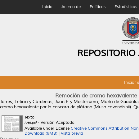
Inicio
Acerca de
Políticas
Estadísticas
REPOSITORIO
Iniciar 
Remoción de cromo hexavalente po
Torres, Leticia
y
Cárdenas, Juan F.
y
Moctezuma, María de Guadalu
cromo hexavalente por la cascara de plátano (Musa cavendishii).
Quí
Texto
- Versión Aceptada
Art6.pdf
Available under License
Creative Commons Attribution Non
Download (6MB)
|
Vista previa