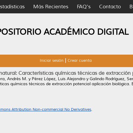
stadísticas
Más Recientes
FAQ's
Contacto
B
POSITORIO ACADÉMICO DIGITAL
Iniciar sesión
Crear cuenta
natural: Características químicas técnicas de extracción p
era, Andrés M.
y
Pérez López, Luis Alejandro
y
Galindo Rodríguez, Ser
ticas químicas técnicas de extracción potencial aplicación biológica.
B
mons Attribution Non-commercial No Derivatives
.