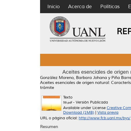
Inicio
Acerca de
Políticas
E
RE
Aceites esenciales de origen 
González Moreno, Barbara Johana
y
Piña Barr
Aceites esenciales de origen natural: Caracterís
trámite
Texto
- Versión Publicada
59.pdf
Available under License
Creative Com
Download (1MB)
|
Vista previa
URL o página oficial:
http://www.fcb.uanl.mx/bys/
Resumen