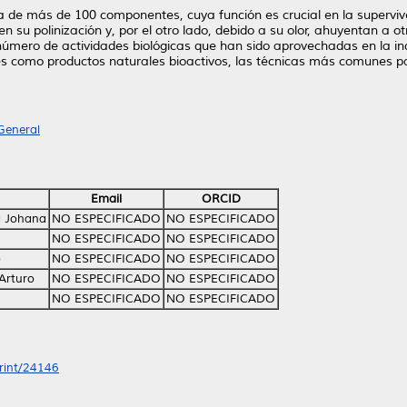
 de más de 100 componentes, cuya función es crucial en la superviven
n su polinización y, por el otro lado, debido a su olor, ahuyentan a 
 número de actividades biológicas que han sido aprovechadas en la in
es como productos naturales bioactivos, las técnicas más comunes par
General
Email
ORCID
a Johana
NO ESPECIFICADO
NO ESPECIFICADO
NO ESPECIFICADO
NO ESPECIFICADO
o
NO ESPECIFICADO
NO ESPECIFICADO
Arturo
NO ESPECIFICADO
NO ESPECIFICADO
NO ESPECIFICADO
NO ESPECIFICADO
print/24146