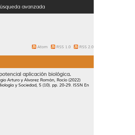
úsqueda avanzada
Atom
RSS 1.0
RSS 2.0
otencial aplicación biológica.
gio Arturo
y
Alvarez Román, Rocío
(2022)
iología y Sociedad, 5 (10). pp. 20-29. ISSN En