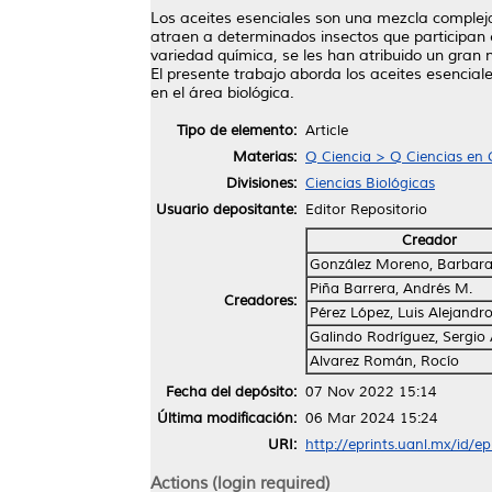
Los aceites esenciales son una mezcla compleja
atraen a determinados insectos que participan e
variedad química, se les han atribuido un gran
El presente trabajo aborda los aceites esencial
en el área biológica.
Tipo de elemento:
Article
Materias:
Q Ciencia > Q Ciencias en 
Divisiones:
Ciencias Biológicas
Usuario depositante:
Editor Repositorio
Creador
González Moreno, Barbar
Piña Barrera, Andrés M.
Creadores:
Pérez López, Luis Alejandr
Galindo Rodríguez, Sergio 
Alvarez Román, Rocío
Fecha del depósito:
07 Nov 2022 15:14
Última modificación:
06 Mar 2024 15:24
URI:
http://eprints.uanl.mx/id/e
Actions (login required)