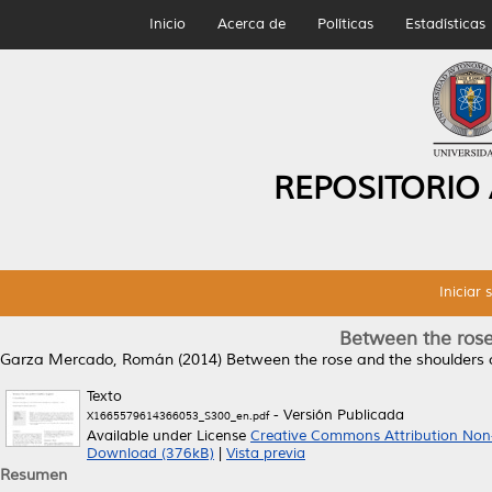
Inicio
Acerca de
Políticas
Estadísticas
REPOSITORIO
Iniciar 
Between the rose
Garza Mercado, Román
(2014)
Between the rose and the shoulders o
Texto
- Versión Publicada
X1665579614366053_S300_en.pdf
Available under License
Creative Commons Attribution Non
Download (376kB)
|
Vista previa
Resumen