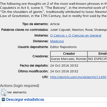
The following are thoughts on 2 of the most well-known phrases in th
Capuleto’s in Act II, scene II, “The Balcony”, in the immortal work 
“On the shoulders of giants”, traditionally attributed to Isaac Newto
Law of Gravitation, in the 17th Century, but in reality first said by 
Tipo de elemento:
Article
Palabras claves no controlados:
Juliet Capulet; Newton; Rose; Shakespe
Materias:
Q Ciencia > Q Ciencias en General
Divisiones:
Medicina
Usuario depositante:
Editor Repositorio
Creador
Email
Creadores:
Garza Mercado, Román
NO ESPECI
Fecha del depósito:
24 Oct 2016 20:52
Última modificación:
24 Oct 2016 20:52
URI:
http://eprints.uanl.mx/id/eprint/11450
Actions (login required)
Ver elemento
Descargar estadísticas