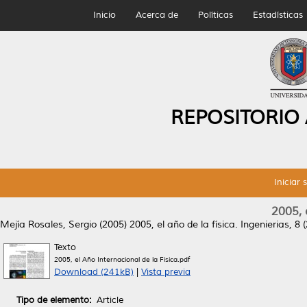
Inicio
Acerca de
Políticas
Estadísticas
REPOSITORIO
Iniciar 
2005, 
Mejía Rosales, Sergio
(2005)
2005, el año de la física.
Ingenierias, 8 (
Texto
2005, el Año Internacional de la Física.pdf
Download (241kB)
|
Vista previa
Tipo de elemento:
Article