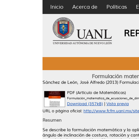
Inicio
Acerca de
Políticas
E
RE
Formulación matemá
Sánchez de León, José Alfredo
(2013)
Formulaci
PDF (Artículo de Matemáticas)
Formulación_matematica_de_ecuaciones_de_dime
Download (357kB)
|
Vista previa
URL o página oficial:
http://www.fcfm.uanl.mx/sites/
Resumen
Se describe la formulación matemática y la apli
ángulo de inclinación de costura, rotación y cant