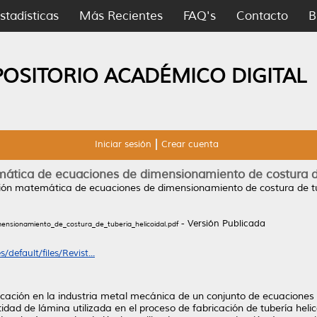
stadísticas
Más Recientes
FAQ's
Contacto
B
POSITORIO ACADÉMICO DIGITAL
Iniciar sesión
Crear cuenta
tica de ecuaciones de dimensionamiento de costura de
ón matemática de ecuaciones de dimensionamiento de costura de tub
- Versión Publicada
nsionamiento_de_costura_de_tubería_helicoidal.pdf
default/files/Revist...
cación en la industria metal mecánica de un conjunto de ecuaciones d
idad de lámina utilizada en el proceso de fabricación de tubería helico