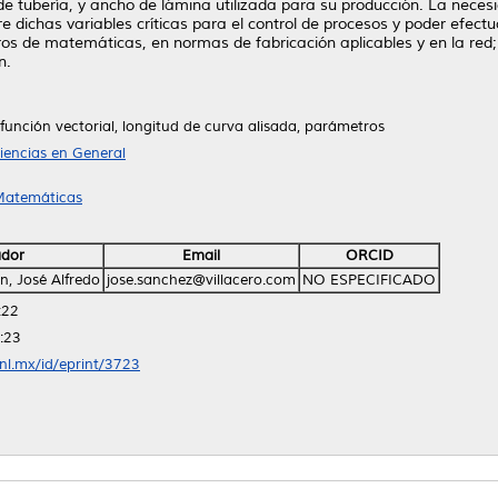
 de tubería, y ancho de lámina utilizada para su producción. La nece
 dichas variables críticas para el control de procesos y poder efectua
ros de matemáticas, en normas de fabricación aplicables y en la red;
n.
, función vectorial, longitud de curva alisada, parámetros
iencias en General
 Matemáticas
ador
Email
ORCID
, José Alfredo
jose.sanchez@villacero.com
NO ESPECIFICADO
:22
:23
anl.mx/id/eprint/3723