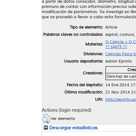
a partir de datos conocidos: diámetro, longitud
premura de contar con información precisa sobre
modificación de parámetros. Se investigó en lib
que se procedió a llevar a cabo esta formulació
Tipo de elemento:
Article
Palabras claves no controlados:
espiral, costura
Q Ciencia > Q C
Materias:
?? QA75 ??
Divisiones:
Ciencias Físico
Usuario depositante:
Admin Eprints
Cre
Creadores:
Sánchez de León
Fecha del depósito:
14 Ene 2014 17
Última modificación:
21 Nov 2014 21
URI:
http://eprints.u
Actions (login required)
Ver elemento
Descargar estadísticas