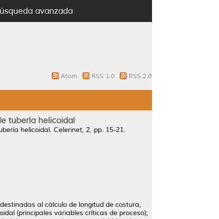
úsqueda avanzada
Atom
RSS 1.0
RSS 2.0
 tubería helicoidal
ería helicoidal.
Celerinet, 2. pp. 15-21.
estinadas al cálculo de longitud de costura,
idal (principales variables críticas de proceso);