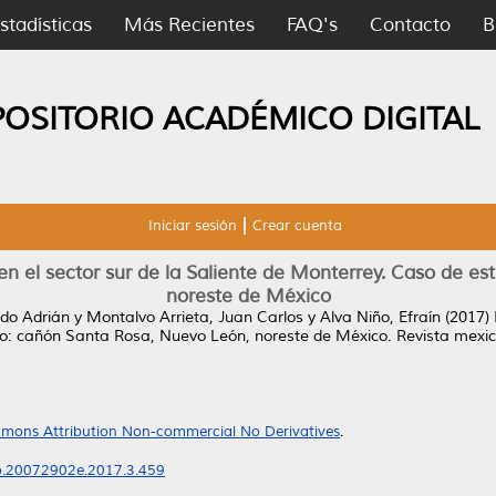
stadísticas
Más Recientes
FAQ's
Contacto
B
POSITORIO ACADÉMICO DIGITAL
Iniciar sesión
Crear cuenta
n el sector sur de la Saliente de Monterrey. Caso de es
noreste de México
rdo Adrián
y
Montalvo Arrieta, Juan Carlos
y
Alva Niño, Efraín
(2017)
dio: cañón Santa Rosa, Nuevo León, noreste de México.
Revista mexica
mons Attribution Non-commercial No Derivatives
.
eo.20072902e.2017.3.459