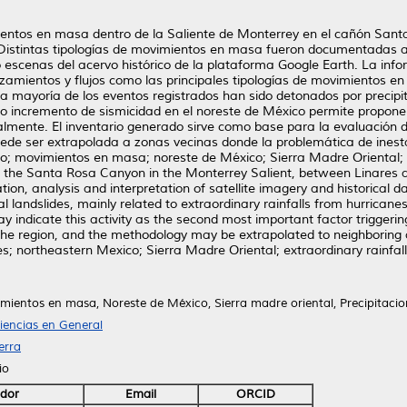
ntos en masa dentro de la Saliente de Monterrey en el cañón Santa
 Distintas tipologías de movimientos en masa fueron documentadas a 
o escenas del acervo histórico de la plataforma Google Earth. La inf
izamientos y flujos como las principales tipologías de movimientos e
 La mayoría de los eventos registrados han sido detonados por preci
do incremento de sismicidad en el noreste de México permite propon
nalmente. El inventario generado sirve como base para la evaluación 
de ser extrapolada a zonas vecinas donde la problemática de inesta
ario; movimientos en masa; noreste de México; Sierra Madre Oriental; 
the Santa Rosa Canyon in the Monterrey Salient, between Linares an
ion, analysis and interpretation of satellite imagery and historical d
al landslides, mainly related to extraordinary rainfalls from hurrican
 indicate this activity as the second most important factor triggering 
n the region, and the methodology may be extrapolated to neighboring 
des; northeastern Mexico; Sierra Madre Oriental; extraordinary rainfall
mientos en masa, Noreste de México, Sierra madre oriental, Precipitacion
iencias en General
erra
io
dor
Email
ORCID