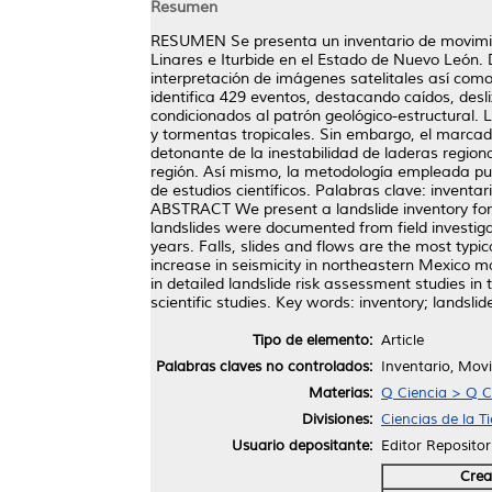
Resumen
RESUMEN Se presenta un inventario de movimie
Linares e Iturbide en el Estado de Nuevo León.
interpretación de imágenes satelitales así com
identifica 429 eventos, destacando caídos, desl
condicionados al patrón geológico-estructural.
y tormentas tropicales. Sin embargo, el marca
detonante de la inestabilidad de laderas regio
región. Así mismo, la metodología empleada pue
de estudios científicos. Palabras clave: invent
ABSTRACT We present a landslide inventory for 
landslides were documented from field investigat
years. Falls, slides and flows are the most typic
increase in seismicity in northeastern Mexico may
in detailed landslide risk assessment studies i
scientific studies. Key words: inventory; landsli
Tipo de elemento:
Article
Palabras claves no controlados:
Inventario, Movi
Materias:
Q Ciencia > Q C
Divisiones:
Ciencias de la Ti
Usuario depositante:
Editor Repositor
Crea