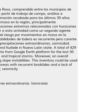
 Rosa, comprendido entre los municipios de
partir de trabajo de campo, análisis e
ormación recabada para los últimos 30 años
n masa en la región, principalmente
pitaciones extremas relacionadas con huracanes
er a esta actividad como un segundo agente
del riesgo por movimientos en masa en la
bilidades de ladera es recurrente pero carente
precipitaciones extraordinarias; sismicidad.
d Iturbide in Nuevo León state. A total of 429
ata from Google Earth platform for the last 30
es and tropical storms. Moreover, an overall
slope instabilities. This inventory could be used
areas with recurrent landslides and a lack of
; seismicity
es extraordinarias. Sismicidad.