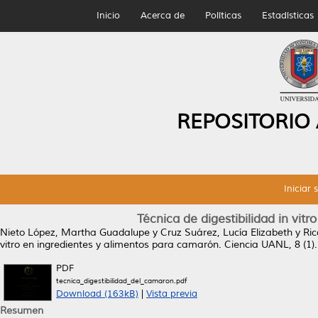
Inicio
Acerca de
Políticas
Estadísticas
REPOSITORIO
Iniciar 
Técnica de digestibilidad in vit
Nieto López, Martha Guadalupe
y
Cruz Suárez, Lucía Elizabeth
y
Ric
vitro en ingredientes y alimentos para camarón.
Ciencia UANL, 8 (1)
PDF
tecnica_digestibilidad_del_camaron.pdf
Download (163kB)
|
Vista previa
Resumen