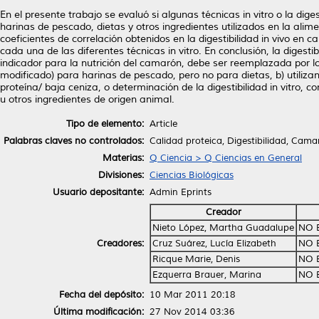
En el presente trabajo se evaluó si algunas técnicas in vitro o la dige
harinas de pescado, dietas y otros ingredientes utilizados en la al
coeficientes de correlación obtenidos en la digestibilidad in vivo en c
cada una de las diferentes técnicas in vitro. En conclusión, la diges
indicador para la nutrición del camarón, debe ser reemplazada por los
modificado) para harinas de pescado, pero no para dietas, b) utiliz
proteína/ baja ceniza, o determinación de la digestibilidad in vitro
u otros ingredientes de origen animal.
Tipo de elemento:
Article
Palabras claves no controlados:
Calidad proteica, Digestibilidad, Cam
Materias:
Q Ciencia > Q Ciencias en General
Divisiones:
Ciencias Biológicas
Usuario depositante:
Admin Eprints
Creador
Nieto López, Martha Guadalupe
NO 
Creadores:
Cruz Suárez, Lucía Elizabeth
NO 
Ricque Marie, Denis
NO 
Ezquerra Brauer, Marina
NO 
Fecha del depósito:
10 Mar 2011 20:18
Última modificación:
27 Nov 2014 03:36