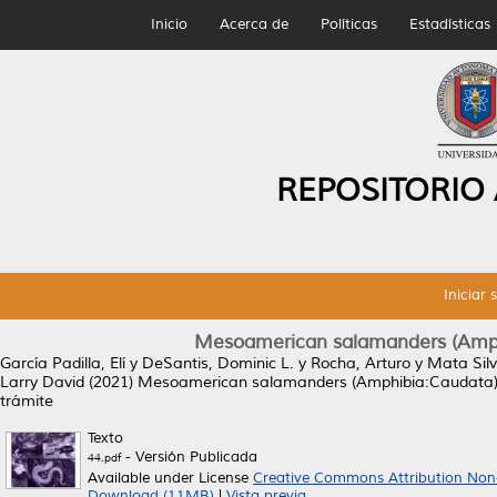
Inicio
Acerca de
Políticas
Estadísticas
REPOSITORIO
Iniciar 
Mesoamerican salamanders (Amphi
García Padilla, Elí
y
DeSantis, Dominic L.
y
Rocha, Arturo
y
Mata Silv
Larry David
(2021)
Mesoamerican salamanders (Amphibia:Caudata) a
trámite
Texto
- Versión Publicada
44.pdf
Available under License
Creative Commons Attribution Non
Download (11MB)
|
Vista previa