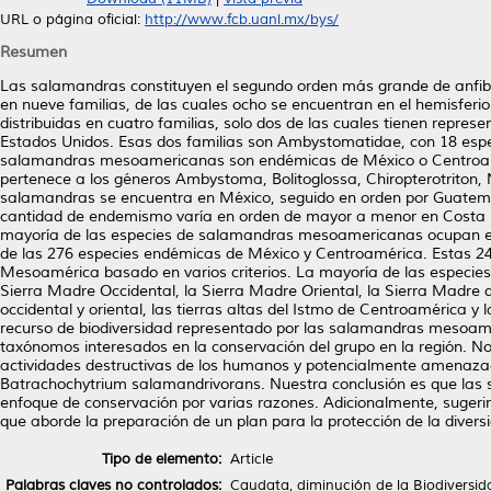
URL o página oficial:
http://www.fcb.uanl.mx/bys/
Resumen
Las salamandras constituyen el segundo orden más grande de anfibi
en nueve familias, de las cuales ocho se encuentran en el hemisfe
distribuidas en cuatro familias, solo dos de las cuales tienen repres
Estados Unidos. Esas dos familias son Ambystomatidae, con 18 espe
salamandras mesoamericanas son endémicas de México o Centroam
pertenece a los géneros Ambystoma, Bolitoglossa, Chiropterotriton, 
salamandras se encuentra en México, seguido en orden por Guatema
cantidad de endemismo varía en orden de mayor a menor en Costa R
mayoría de las especies de salamandras mesoamericanas ocupan el ni
de las 276 especies endémicas de México y Centroamérica. Estas 24
Mesoamérica basado en varios criterios. La mayoría de las especies 
Sierra Madre Occidental, la Sierra Madre Oriental, la Sierra Madre de
occidental y oriental, las tierras altas del Istmo de Centroamérica y
recurso de biodiversidad representado por las salamandras mesoam
taxónomos interesados en la conservación del grupo en la región.
actividades destructivas de los humanos y potencialmente amenazadas
Batrachochytrium salamandrivorans. Nuestra conclusión es que la
enfoque de conservación por varias razones. Adicionalmente, sugeri
que aborde la preparación de un plan para la protección de la diver
Tipo de elemento:
Article
Palabras claves no controlados:
Caudata, diminución de la Biodiversida