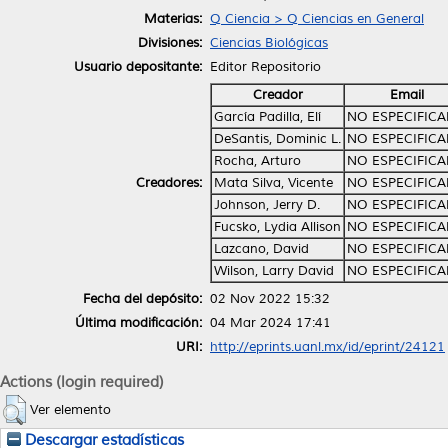
Materias:
Q Ciencia > Q Ciencias en General
Divisiones:
Ciencias Biológicas
Usuario depositante:
Editor Repositorio
Creador
Email
García Padilla, Elí
NO ESPECIFIC
DeSantis, Dominic L.
NO ESPECIFIC
Rocha, Arturo
NO ESPECIFIC
Creadores:
Mata Silva, Vicente
NO ESPECIFIC
Johnson, Jerry D.
NO ESPECIFIC
Fucsko, Lydia Allison
NO ESPECIFIC
Lazcano, David
NO ESPECIFIC
Wilson, Larry David
NO ESPECIFIC
Fecha del depósito:
02 Nov 2022 15:32
Última modificación:
04 Mar 2024 17:41
URI:
http://eprints.uanl.mx/id/eprint/24121
Actions (login required)
Ver elemento
Descargar estadísticas