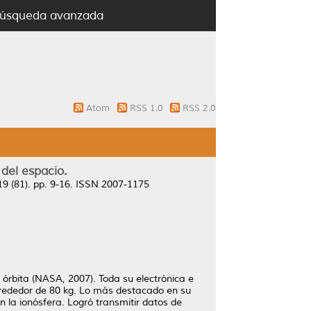
úsqueda avanzada
Atom
RSS 1.0
RSS 2.0
del espacio.
9 (81). pp. 9-16. ISSN 2007-1175
n órbita (NASA, 2007). Toda su electrónica e
lrededor de 80 kg. Lo más destacado en su
n la ionósfera. Logró transmitir datos de