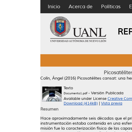
Inicio
Acerca de
Políticas
E
RE
Picosatélite
Colín, Ángel
(2016)
Picosatélites cansat: una he
Texto
- Versión Publicada
Documento1.pdf
Available under License
Creative Com
Download (414kB)
|
Vista previa
Resumen
Hace aproximadamente seis décadas que el primer
instrumentación estaba contenida en una esfer
misión fue la caracterización física de las cap