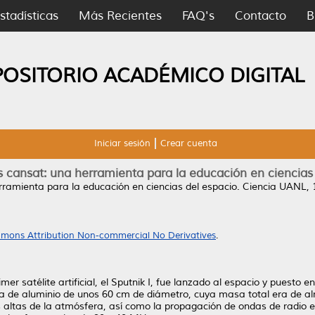
stadísticas
Más Recientes
FAQ's
Contacto
B
POSITORIO ACADÉMICO DIGITAL
Iniciar sesión
Crear cuenta
s cansat: una herramienta para la educación en ciencias 
rramienta para la educación en ciencias del espacio.
Ciencia UANL, 1
mons Attribution Non-commercial No Derivatives
.
 satélite artificial, el Sputnik I, fue lanzado al espacio y puesto e
a de aluminio de unos 60 cm de diámetro, cuya masa total era de a
as altas de la atmósfera, así como la propagación de ondas de radio e