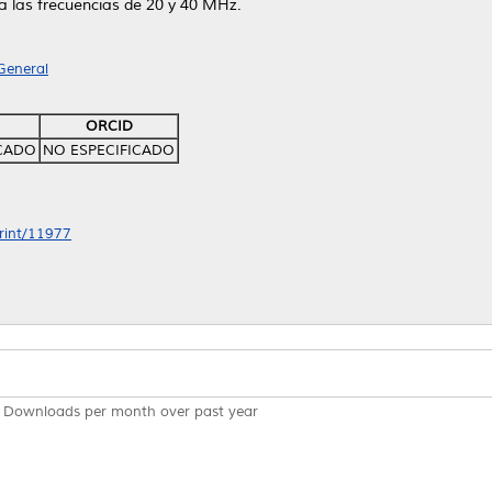
a las frecuencias de 20 y 40 MHz.
General
ORCID
ICADO
NO ESPECIFICADO
print/11977
Downloads per month over past year