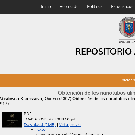
Inicio
Acerca de
Políticas
Estadísticas
REPOSITORIO
Iniciar 
Obtención de los nanotubos ali
Vasilievna Kharissova, Oxana
(2007)
Obtención de los nanotubos ali
9177
PDF
IRRADIACIONDEMICROONDAS.pdf
Download (2MB)
|
Vista previa
Texto
- Versión Aceptada
1020070636.PDF.pdf