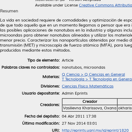
Available under License
Creative Commons Attributi
Resumen
La vida en sociedad requiere de comodidades y optimización de espac
de que todo aquello que en un momento llegamos a pensar que era im
las posibles aplicaciones de nanotubos en la industria y algunas inclus
microondas para obtener nanotubos alineados y utilizar los materia
menor precio. Caracterizar los nanopartículas obtenidas por medio d
transmisión (MET) y microscopía de fuerza atómica (MFA), para lueg
producidas mediante estos métodos.
Tipo de elemento:
Article
Palabras claves no controlados:
nanotubos, microondas
Q Ciencia > Q Ciencias en General
Materias:
T Tecnología > T Tecnología en Genera
Divisiones:
Ciencias Físico Matemáticas
Usuario depositante:
Admin Eprints
Creador
Creadores:
Vasilievna Kharissova, Oxana
okharis
Fecha del depósito:
04 Abr 2011 17:38
Última modificación:
27 Nov 2014 03:01
URI:
http://eprints.uanl.mx/id/eprint/1820