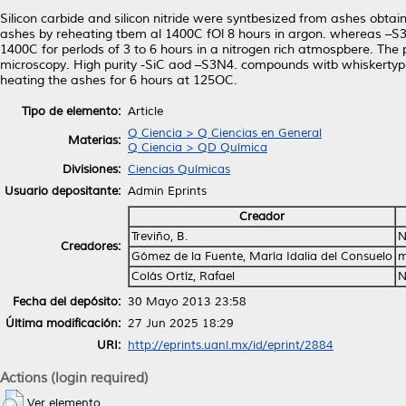
Silicon carbide and silicon nitride were syntbesized from ashes obtai
ashes by reheating tbem al 1400C fOl 8 hours in argon. whereas –S
1400C for perlods of 3 to 6 hours in a nitrogen rich atmospbere. The
microscopy. High purity -SiC aod –S3N4. compounds witb whiskertype
heating the ashes for 6 hours at 125OC.
Tipo de elemento:
Article
Q Ciencia > Q Ciencias en General
Materias:
Q Ciencia > QD Química
Divisiones:
Ciencias Químicas
Usuario depositante:
Admin Eprints
Creador
Treviño, B.
N
Creadores:
Gómez de la Fuente, María Idalia del Consuelo
m
Colás Ortíz, Rafael
N
Fecha del depósito:
30 Mayo 2013 23:58
Última modificación:
27 Jun 2025 18:29
URI:
http://eprints.uanl.mx/id/eprint/2884
Actions (login required)
Ver elemento