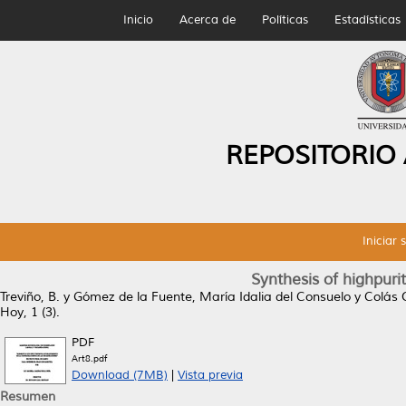
Inicio
Acerca de
Políticas
Estadísticas
REPOSITORIO
Iniciar 
Synthesis of highpurit
Treviño, B.
y
Gómez de la Fuente, María Idalia del Consuelo
y
Colás O
Hoy, 1 (3).
PDF
Art8.pdf
Download (7MB)
|
Vista previa
Resumen