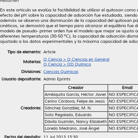
Resumen
En este articulo se evalúa la factibilidad de utilizar el quitosan com
efecto del pH sobre la capacidad de adsorción fue estudiada, siend
además se observo una disminución de la capacidad del quitosan par
cinéticos, se demostró que el tiempo para alcanzar el equilibrio fue
modelo de pseudo- primer orden fue el modelo que mejor se ajusto a l
diferentes temperaturas (30-50 ºC), la capacidad de adsorción dis
ajustado a los datos experimentales y la máxima capacidad de adsor
Tipo de elemento:
Article
Q Ciencia > Q Ciencias en General
Materias:
Q Ciencia > QD Química
Divisiones:
Ciencias Químicas
Usuario depositante:
Admin Eprints
Creador
Email
Amézquita García, Héctor Javier
NO ESPECIFI
Cerino Córdova, Felipe de Jesús
NO ESPECIFI
Creadores:
Sánchez González, M. N.
NO ESPECIFI
Soto Regalado, Eduardo
NO ESPECIFI
Dávila Guzmán, Nancy Elizabeth
NO ESPECIFI
Loredo Medrano, José Ángel
NO ESPECIFI
Fecha del depósito:
11 Jul 2013 15:30