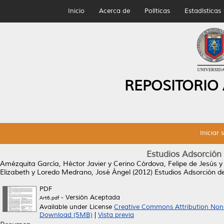
Inicio
Acerca de
Políticas
Estadísticas
REPOSITORIO
Iniciar 
Estudios Adsorción
Amézquita García, Héctor Javier
y
Cerino Córdova, Felipe de Jesús
Elizabeth
y
Loredo Medrano, José Ángel
(2012)
Estudios Adsorción de
PDF
- Versión Aceptada
Art6.pdf
Available under License
Creative Commons Attribution Non
Download (5MB)
|
Vista previa