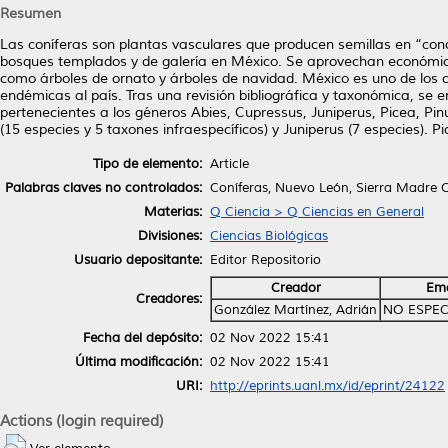
Resumen
Las coníferas son plantas vasculares que producen semillas en “conos
bosques templados y de galería en México. Se aprovechan económica
como árboles de ornato y árboles de navidad. México es uno de los ce
endémicas al país. Tras una revisión bibliográfica y taxonómica, se
pertenecientes a los géneros Abies, Cupressus, Juniperus, Picea, P
(15 especies y 5 taxones infraespecíficos) y Juniperus (7 especies). 
Tipo de elemento:
Article
Palabras claves no controlados:
Coníferas, Nuevo León, Sierra Madre Or
Materias:
Q Ciencia > Q Ciencias en General
Divisiones:
Ciencias Biológicas
Usuario depositante:
Editor Repositorio
Creador
Ema
Creadores:
González Martínez, Adrián
NO ESPEC
Fecha del depósito:
02 Nov 2022 15:41
Última modificación:
02 Nov 2022 15:41
URI:
http://eprints.uanl.mx/id/eprint/24122
Actions (login required)