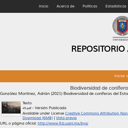
Inicio
Acerca de
Políticas
Estadísticas
REPOSITORIO
Iniciar 
Biodiversidad de conífer
González Martínez, Adrián
(2021)
Biodiversidad de coníferas del Es
Texto
- Versión Publicada
45.pdf
Available under License
Creative Commons Attribution Non
Download (6MB)
|
Vista previa
URL o página oficial:
http://www.fcb.uanl.mx/bys/