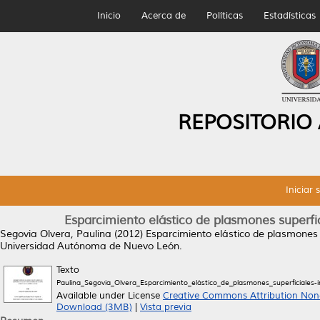
Inicio
Acerca de
Políticas
Estadísticas
REPOSITORIO
Iniciar 
Esparcimiento elástico de plasmones superfi
Segovia Olvera, Paulina
(2012)
Esparcimiento elástico de plasmones 
Universidad Autónoma de Nuevo León.
Texto
Paulina_Segovia_Olvera_Esparcimiento_elástico_de_plasmones_superficiales
Available under License
Creative Commons Attribution Non
Download (3MB)
|
Vista previa