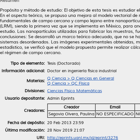
Resumen
Propósito y método de estudio: El objetivo de esta tesis es estudiar
En el aspecto teórico, se propuso una mejora al modelo vectorial de 
fundamentales de campo cercano y campo lejano entre nanopartículas
(LRM), siendo la primera vez que se implementa en México, para anal
estudio. Las nanopartículas utilizadas para fabricar las muestras, f
conclusiones: Se desarrolló un marco teórico adecuado, que no se ha
sistemas desordenados. Las imágenes experimentales obtenidas, mos
estadístico, se verificó que el modelo propuesto permite realizar cál
el régimen de campo cercano.
Tipo de elemento:
Tesis (Doctorado)
Información adicional:
Doctor en ingeniería física industrial
Q Ciencia > Q Ciencias en General
Materias:
Q Ciencia > QC Física
Divisiones:
Ciencias Físico Matemáticas
Usuario depositante:
Admin Eprints
Creador
Email
Creadores:
Segovia Olvera, Paulina
NO ESPECIFICADO
N
Fecha del depósito:
20 Feb 2013 23:59
Última modificación:
28 Nov 2019 21:07
URI:
http://eprints.uanl.mx/id/eprint/3276