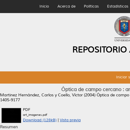
Inicio
Acerca de
Políticas
Estadísticas
REPOSITORIO
Iniciar 
Óptica de campo cercano : an
Martinez Hernández, Carlos
y
Coello, Víctor
(2004)
Óptica de campo c
1405-9177
PDF
art_imagenes.pdf
Download (128kB)
|
Vista previa
Resumen