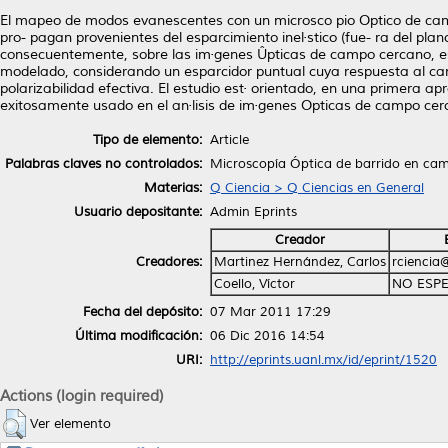
El mapeo de modos evanescentes con un microsco pio Optico de cam
pro- pagan provenientes del esparcimiento inel·stico (fue- ra del pla
consecuentemente, sobre las im·genes Ûpticas de campo cercano, es 
modelado, considerando un esparcidor puntual cuya respuesta al ca
polarizabilidad efectiva. El estudio est· orientado, en una primera a
exitosamente usado en el an·lisis de im·genes Opticas de campo cer
Tipo de elemento:
Article
Palabras claves no controlados:
Microscopía Óptica de barrido en ca
Materias:
Q Ciencia > Q Ciencias en General
Usuario depositante:
Admin Eprints
Creador
Creadores:
Martinez Hernández, Carlos
rciencia
Coello, Víctor
NO ESPE
Fecha del depósito:
07 Mar 2011 17:29
Última modificación:
06 Dic 2016 14:54
URI:
http://eprints.uanl.mx/id/eprint/1520
Actions (login required)
Ver elemento