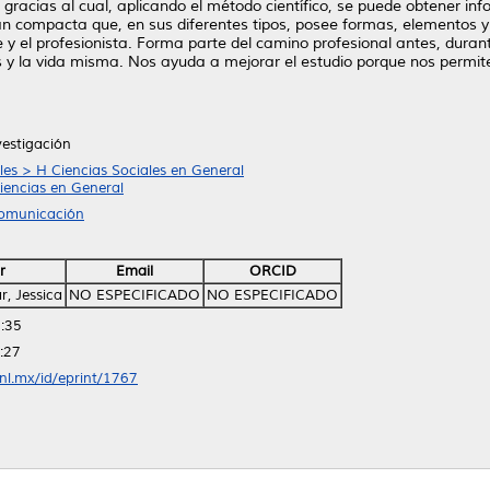
o gracias al cual, aplicando el método científico, se puede obtener in
s tan compacta que, en sus diferentes tipos, posee formas, elementos 
 y el profesionista. Forma parte del camino profesional antes, duran
 y la vida misma. Nos ayuda a mejorar el estudio porque nos permite 
vestigación
les > H Ciencias Sociales en General
iencias en General
Comunicación
r
Email
ORCID
r, Jessica
NO ESPECIFICADO
NO ESPECIFICADO
:35
:27
anl.mx/id/eprint/1767