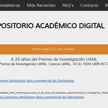
stadísticas
Más Recientes
FAQ's
Contacto
B
POSITORIO ACADÉMICO DIGITAL
Iniciar sesión
Crear cuenta
A 25 años del Premio de Investigación UANL
Premio de Investigación UANL.
Ciencia UANL, 10 (1). ISSN 1405-917
mons Attribution Non-commercial No Derivatives
.
ychodidae)_from_mammal_burrows_in_an_area_of_cutaneous_leishmaniasis_in_Campeche,_Mexi
ve Commons Attribution Non-commercial No Derivatives
.