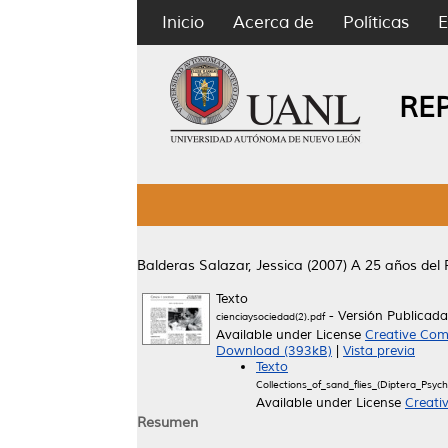
Inicio
Acerca de
Políticas
E
RE
Balderas Salazar, Jessica
(2007)
A 25 años del 
Texto
- Versión Publicada
cienciaysociedad(2).pdf
Available under License
Creative Com
Download (393kB)
|
Vista previa
Texto
Collections_of_sand_flies_(Diptera_Ps
Available under License
Creati
Resumen