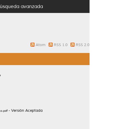
úsqueda avanzada
Atom
RSS 1.0
RSS 2.0
7
- Versión Aceptada
co.pdf