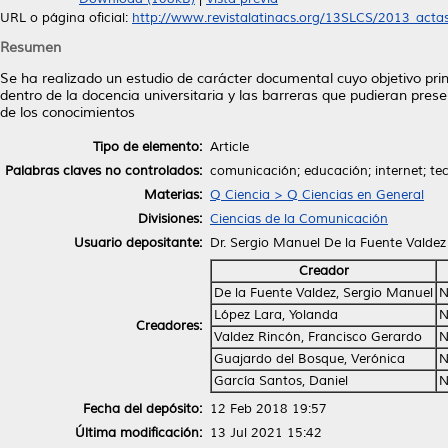
URL o página oficial:
http://www.revistalatinacs.org/13SLCS/2013_actas/
Resumen
Se ha realizado un estudio de carácter documental cuyo objetivo pri
dentro de la docencia universitaria y las barreras que pudieran prese
de los conocimientos
Tipo de elemento:
Article
Palabras claves no controlados:
comunicación; educación; internet; tec
Materias:
Q Ciencia > Q Ciencias en General
Divisiones:
Ciencias de la Comunicación
Usuario depositante:
Dr. Sergio Manuel De la Fuente Valdez
Creador
De la Fuente Valdez, Sergio Manuel
N
López Lara, Yolanda
N
Creadores:
Valdez Rincón, Francisco Gerardo
N
Guajardo del Bosque, Verónica
N
García Santos, Daniel
N
Fecha del depósito:
12 Feb 2018 19:57
Última modificación:
13 Jul 2021 15:42