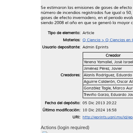
Se estimaron las emisiones de gases de efecto 
número de incendios registrados fue igual a 50, 
gases de efecto invernadero, en el periodo eva
siendo 2008 el año en que se generó la mayor c
Tipo de elemento:
Article
Materias:
Q Ciencia > Q Ciencias en 
Usuario depositante:
Admin Eprints
Creador
Yerena Yamallel, José Israel
Jiménez Pérez, Javier
Creadores:
Alanís Rodríguez, Eduardo
Aguirre Calderón, Oscar A
González Tagle, Marco Aur
Treviño Garza, Eduardo Jav
Fecha del depósito:
05 Dic 2013 20:22
Última modificación:
10 Dic 2024 16:58
URI:
http://eprints.uanl.mx/id/e
Actions (login required)