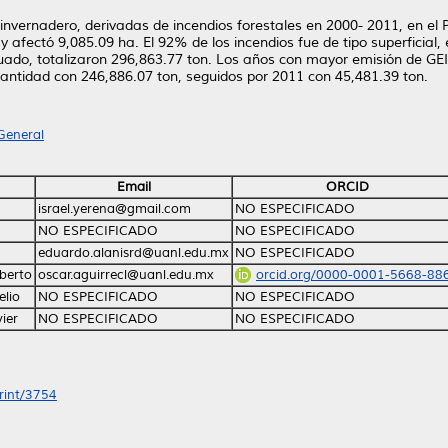
invernadero, derivadas de incendios forestales en 2000- 2011, en e
y afectó 9,085.09 ha. El 92% de los incendios fue de tipo superficial,
luado, totalizaron 296,863.77 ton. Los años con mayor emisión de GEI
antidad con 246,886.07 ton, seguidos por 2011 con 45,481.39 ton.
General
Email
ORCID
israel.yerena@gmail.com
NO ESPECIFICADO
NO ESPECIFICADO
NO ESPECIFICADO
eduardo.alanisrd@uanl.edu.mx
NO ESPECIFICADO
lberto
oscar.aguirrecl@uanl.edu.mx
orcid.org/0000-0001-5668-88
elio
NO ESPECIFICADO
NO ESPECIFICADO
ier
NO ESPECIFICADO
NO ESPECIFICADO
print/3754