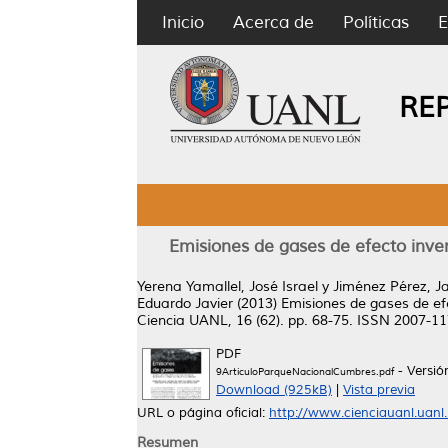
Inicio
Acerca de
Políticas
E
RE
Emisiones de gases de efecto inve
Yerena Yamallel, José Israel
y
Jiménez Pérez, Ja
Eduardo Javier
(2013)
Emisiones de gases de ef
Ciencia UANL, 16 (62). pp. 68-75. ISSN 2007-1
PDF
- Versi
9ArticuloParqueNacionalCumbres.pdf
Download (925kB)
|
Vista previa
URL o página oficial:
http://www.cienciauanl.uanl
Resumen