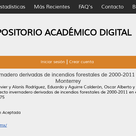
stadísticas
Más Recientes
FAQ's
Contacto
B
POSITORIO ACADÉMICO DIGITAL
Iniciar sesión
Crear cuenta
rnadero derivadas de incendios forestales de 2000-201
Monterrey
vier
y
Alanís Rodríguez, Eduardo
y
Aguirre Calderón, Oscar Alberto
y
ecto invernadero derivadas de incendios forestales de 2000-2011 en
175
ón Aceptada
.mx/