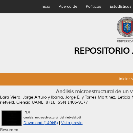
Inicio
Acerca de
Políticas
Estadísticas
REPOSITORIO
Iniciar 
Análisis microestructural de un
Lara Viera, Jorge Arturo
y
Ibarra, Jorge E.
y
Torres Martínez, Leticia
rietveld.
Ciencia UANL, 8 (1). ISSN 1405-9177
PDF
analisis_microestructural_del_rietveld.pdf
Download (140kB)
|
Vista previa
Resumen