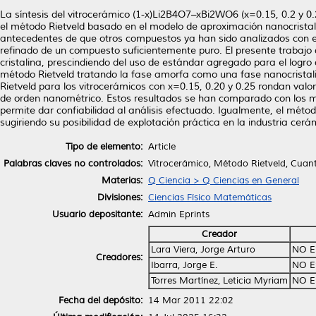
La síntesis del vitrocerámico (1-x)Li2B4O7–xBi2WO6 (x=0.15, 0.2 y 0.25
el método Rietveld basado en el modelo de aproximación nanocristal
antecedentes de que otros compuestos ya han sido analizados con es
refinado de un compuesto suficientemente puro. El presente trabajo
cristalina, prescindiendo del uso de estándar agregado para el logro
método Rietveld tratando la fase amorfa como una fase nanocristalina
Rietveld para los vitrocerámicos con x=0.15, 0.20 y 0.25 rondan val
de orden nanométrico. Estos resultados se han comparado con los 
permite dar confiabilidad al análisis efectuado. Igualmente, el mét
sugiriendo su posibilidad de explotación práctica en la industria cerá
Tipo de elemento:
Article
Palabras claves no controlados:
Vitrocerámico, Método Rietveld, Cuanti
Materias:
Q Ciencia > Q Ciencias en General
Divisiones:
Ciencias Físico Matemáticas
Usuario depositante:
Admin Eprints
Creador
Lara Viera, Jorge Arturo
NO E
Creadores:
Ibarra, Jorge E.
NO E
Torres Martínez, Leticia Myriam
NO E
Fecha del depósito:
14 Mar 2011 22:02