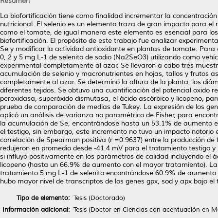
Resumen
La biofortificación tiene como finalidad incrementar la concentración
nutricional. El selenio es un elemento traza de gran impacto para e
como el tomate, de igual manera este elemento es esencial para los
biofortificación. El propósito de este trabajo fue analizar experimen
Se y modificar la actividad antioxidante en plantas de tomate. Para e
0, 2 y 5 mg L-1 de selenito de sodio (Na2SeO3) utilizando como vehíc
experimental completamente al azar. Se llevaron a cabo tres muestre
acumulación de selenio y macronutrientes en hojas, tallos y frutos a
completamente al azar. Se determinó la altura de la planta, los diámet
diferentes tejidos. Se obtuvo una cuantificación del potencial oxido r
peroxidasa, superóxido dismutasa, el ácido ascórbico y licopeno, par
prueba de comparación de medias de Tukey. La expresión de los genes
aplicó un análisis de varianza no paramétrico de Fisher, para encont
la acumulación de Se, encontrándose hasta un 53.1% de aumento en 
el testigo, sin embargo, este incremento no tuvo un impacto notorio 
correlación de Spearman positiva (r =0.9637) entre la producción de f
redujeron en promedio desde -41.4 mV para el tratamiento testigo y
si influyó positivamente en los parámetros de calidad incluyendo el 
licopeno (hasta un 66.9% de aumento con el mayor tratamiento). La 
tratamiento 5 mg L-1 de selenito encontrándose 60.9% de aumento
hubo mayor nivel de transcriptos de los genes gpx, sod y apx bajo el
Tipo de elemento:
Tesis (Doctorado)
Información adicional:
Tesis (Doctor en Ciencias con acentuación en 