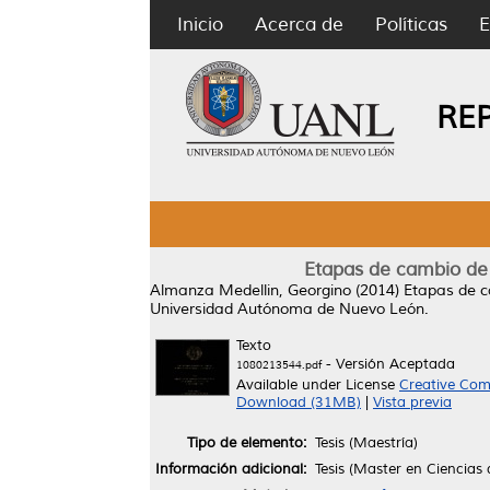
Inicio
Acerca de
Políticas
E
RE
Etapas de cambio de 
Almanza Medellin, Georgino
(2014)
Etapas de c
Universidad Autónoma de Nuevo León.
Texto
- Versión Aceptada
1080213544.pdf
Available under License
Creative Com
Download (31MB)
|
Vista previa
Tipo de elemento:
Tesis (Maestría)
Información adicional:
Tesis (Master en Ciencias