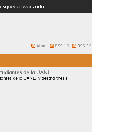
úsqueda avanzada
Atom
RSS 1.0
RSS 2.0
studiantes de la UANL
diantes de la UANL.
Maestría thesis,