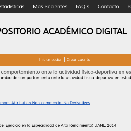
stadísticas
Más Recientes
FAQ's
Contacto
B
POSITORIO ACADÉMICO DIGITAL
Iniciar sesión
Crear cuenta
comportamiento ante la actividad física-deportiva en e
ambio de comportamiento ante la actividad física-deportiva en estu
mons Attribution Non-commercial No Derivatives
.
 del Ejercicio en la Especialidad de Alto Rendimiento) UANL, 2014.