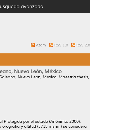
úsqueda avanzada
Atom
RSS 1.0
RSS 2.0
aleana, Nuevo León, México
 Galeana, Nuevo León, México.
Maestría thesis,
al Protegida por el estado (Anónimo, 2000),
u orografía y altitud (3715 msnm) se considera