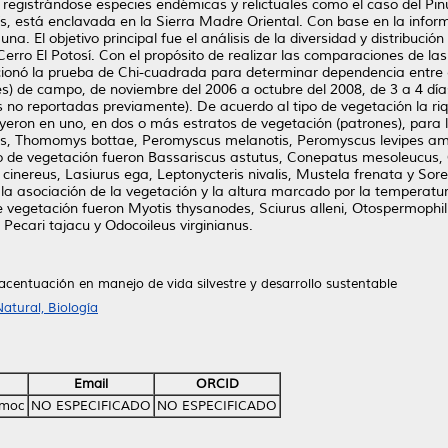
registrándose especies endémicas y relictuales como el caso del Pin
s, está enclavada en la Sierra Madre Oriental. Con base en la infor
a. El objetivo principal fue el análisis de la diversidad y distribució
l Cerro El Potosí. Con el propósito de realizar las comparaciones de l
eccionó la prueba de Chi-cuadrada para determinar dependencia entre e
) de campo, de noviembre del 2006 a octubre del 2008, de 3 a 4 días
s no reportadas previamente). De acuerdo al tipo de vegetación la ri
buyeron en uno, en dos o más estratos de vegetación (patrones), para l
danus, Thomomys bottae, Peromyscus melanotis, Peromyscus levipes amb
po de vegetación fueron Bassariscus astutus, Conepatus mesoleucus, C
nereus, Lasiurus ega, Leptonycteris nivalis, Mustela frenata y Sorex 
 la asociación de la vegetación y la altura marcado por la temperatur
e vegetación fueron Myotis thysanodes, Sciurus alleni, Otospermophi
 Pecari tajacu y Odocoileus virginianus.
acentuación en manejo de vida silvestre y desarrollo sustentable
atural, Biología
Email
ORCID
émoc
NO ESPECIFICADO
NO ESPECIFICADO