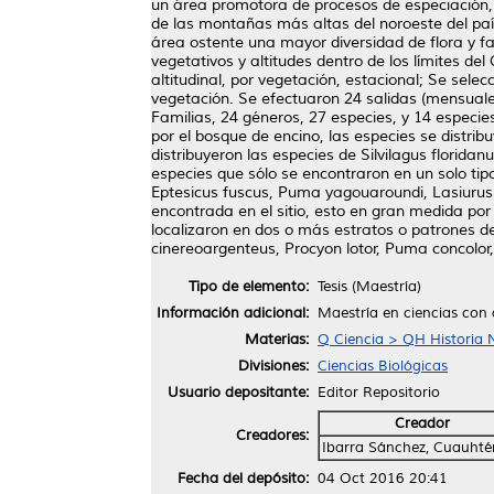
un área promotora de procesos de especiación, 
de las montañas más altas del noroeste del paí
área ostente una mayor diversidad de flora y faun
vegetativos y altitudes dentro de los límites de
altitudinal, por vegetación, estacional; Se sel
vegetación. Se efectuaron 24 salidas (mensuales
Familias, 24 géneros, 27 especies, y 14 especie
por el bosque de encino, las especies se distri
distribuyeron las especies de Silvilagus flori
especies que sólo se encontraron en un solo ti
Eptesicus fuscus, Puma yagouaroundi, Lasiurus ci
encontrada en el sitio, esto en gran medida por
localizaron en dos o más estratos o patrones d
cinereoargenteus, Procyon lotor, Puma concolor,
Tipo de elemento:
Tesis (Maestría)
Información adicional:
Maestría en ciencias con 
Materias:
Q Ciencia > QH Historia N
Divisiones:
Ciencias Biológicas
Usuario depositante:
Editor Repositorio
Creador
Creadores:
Ibarra Sánchez, Cuauht
Fecha del depósito:
04 Oct 2016 20:41