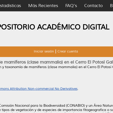
stadísticas
Más Recientes
FAQ's
Contacto
B
POSITORIO ACADÉMICO DIGITAL
Iniciar sesión
Crear cuenta
de mamíferos (clase mammalia) en el Cerro El Potosí G
ón y taxonomía de mamíferos (clase mammalia) en el Cerro El Potosí
mons Attribution Non-commercial No Derivatives
.
la Comisión Nacional para la Biodiversidad (CONABIO) y un Área Natur
e tipos de vegetación y de especies de importancia fitogeografica o s