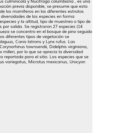
us culminicola y Nucifraga columbiana , es una
mación previa disponible, se presume que esta
n de los mamíferos en los diferentes estratos
as diversidades de las especies en forma
species y la altitud, tipo de muestreo o tipo de
 por salida. Se registraron 27 especies (14
queza se concentro en el bosque de pino seguido
os diferentes tipos de vegetación se
iguus, Canis latrans y Lynx rufus. Las
orynorhinus townsendii, Didelphis virginiana,
milleri, por lo que se aprecia la diversidad
a reportada para el sitio. Las especies que se
lus variegatus, Microtus mexicanus, Urocyon