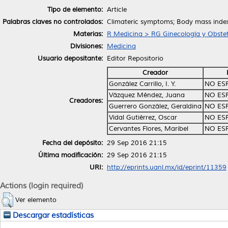
Tipo de elemento:
Article
Palabras claves no controlados:
Climateric symptoms; Body mass index
Materias:
R Medicina > RG Ginecología y Obstet
Divisiones:
Medicina
Usuario depositante:
Editor Repositorio
Creador
González Carrillo, I. Y.
NO ES
Vázquez Méndez, Juana
NO ES
Creadores:
Guerrero González, Geraldina
NO ES
Vidal Gutiérrez, Oscar
NO ES
Cervantes Flores, Maribel
NO ES
Fecha del depósito:
29 Sep 2016 21:15
Última modificación:
29 Sep 2016 21:15
URI:
http://eprints.uanl.mx/id/eprint/11359
Actions (login required)
Ver elemento
Descargar estadísticas