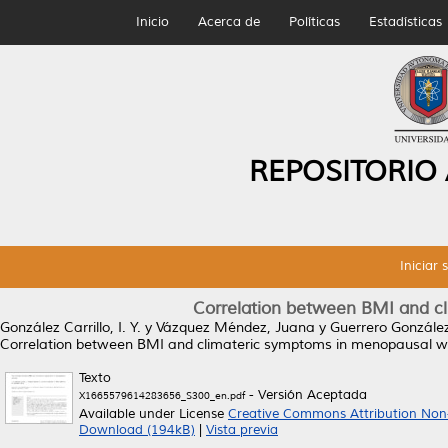
Inicio
Acerca de
Políticas
Estadísticas
REPOSITORIO
Iniciar 
Correlation between BMI and 
González Carrillo, I. Y.
y
Vázquez Méndez, Juana
y
Guerrero González
Correlation between BMI and climateric symptoms in menopausal 
Texto
- Versión Aceptada
X1665579614283656_S300_en.pdf
Available under License
Creative Commons Attribution Non
Download (194kB)
|
Vista previa