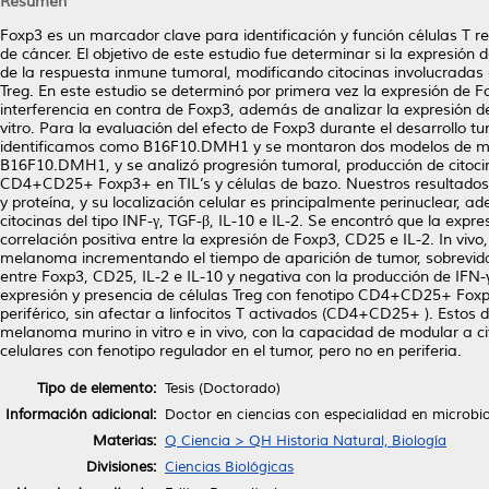
Resumen
Foxp3 es un marcador clave para identificación y función células T 
de cáncer. El objetivo de este estudio fue determinar si la expres
de la respuesta inmune tumoral, modificando citocinas involucradas
Treg. En este estudio se determinó por primera vez la expresión d
interferencia en contra de Foxp3, además de analizar la expresión d
vitro. Para la evaluación del efecto de Foxp3 durante el desarrollo tu
identificamos como B16F10.DMH1 y se montaron dos modelos de mela
B16F10.DMH1, y se analizó progresión tumoral, producción de cito
CD4+CD25+ Foxp3+ en TIL’s y células de bazo. Nuestros resultados
y proteína, y su localización celular es principalmente perinuclear,
citocinas del tipo INF-γ, TGF-β, IL-10 e IL-2. Se encontró que la exp
correlación positiva entre la expresión de Foxp3, CD25 e IL-2. In viv
melanoma incrementando el tiempo de aparición de tumor, sobrevida 
entre Foxp3, CD25, IL-2 e IL-10 y negativa con la producción de IFN
expresión y presencia de células Treg con fenotipo CD4+CD25+ Foxp
periférico, sin afectar a linfocitos T activados (CD4+CD25+ ). Estos 
melanoma murino in vitro e in vivo, con la capacidad de modular a ci
celulares con fenotipo regulador en el tumor, pero no en periferia.
Tipo de elemento:
Tesis (Doctorado)
Información adicional:
Doctor en ciencias con especialidad en microbi
Materias:
Q Ciencia > QH Historia Natural, Biología
Divisiones:
Ciencias Biológicas