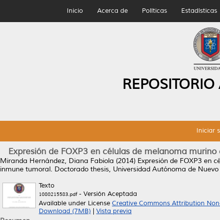
Inicio
Acerca de
Políticas
Estadísticas
REPOSITORIO
Iniciar 
Expresión de FOXP3 en células de melanoma murino 
Miranda Hernández, Diana Fabiola
(2014)
Expresión de FOXP3 en c
inmune tumoral.
Doctorado thesis, Universidad Autónoma de Nuevo
Texto
- Versión Aceptada
1080215583.pdf
Available under License
Creative Commons Attribution Non
Download (7MB)
|
Vista previa