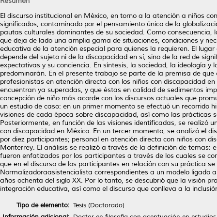
Resumen
El discurso institucional en México, en torno a la atención a niños c
significados, contaminado por el pensamiento único de la globalizació
pautas culturales dominantes de su sociedad. Como consecuencia, las
que deja de lado una amplia gama de situaciones, condiciones y neces
educativa de la atención especial para quienes la requieren. El luga
depende del sujeto ni de la discapacidad en sí, sino de la red de sign
expectativas y su conciencia. En síntesis, la sociedad, la ideología y
predominarán. En el presente trabajo se parte de la premisa de que 
profesionistas en atención directa con los niños con discapacidad en 
encuentran ya superadas, y que éstas en calidad de sedimentos impi
concepción de niño más acorde con los discursos actuales que promuev
un estudio de caso: en un primer momento se efectuó un recorrido hist
visiones de cada época sobre discapacidad, así como las prácticas s
Posteriormente, en función de las visiones identificadas, se realizó 
con discapacidad en México. En un tercer momento, se analizó el dis
por diez participantes; personal en atención directa con niños con d
Monterrey. El análisis se realizó a través de la definición de temas:
fueron enfatizados por los participantes a través de los cuales se con
que en el discurso de los participantes en relación con su práctica 
Normalizadoraasistencialista correspondientes a un modelo ligado a la
años ochenta del siglo XX. Por lo tanto, se descubrió que la visión pr
integración educativa, así como el discurso que conlleva a la inclusi
Tipo de elemento:
Tesis (Doctorado)
Información adicional:
Doctor en filosofía con acentuación en estudios