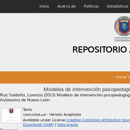
Inicio
Acerca de
Políticas
Estadísticas
REPOSITORIO
Iniciar 
Modelos de intervención psicopedagó
Ruiz Saldaña, Lorenza
(2013)
Modelos de intervención psicopedagógi
Autónoma de Nuevo León.
Texto
- Versión Aceptada
1080215586.pdf
Available under License
Creative Commons Attribution Non
Download (1MB)
|
Vista previa