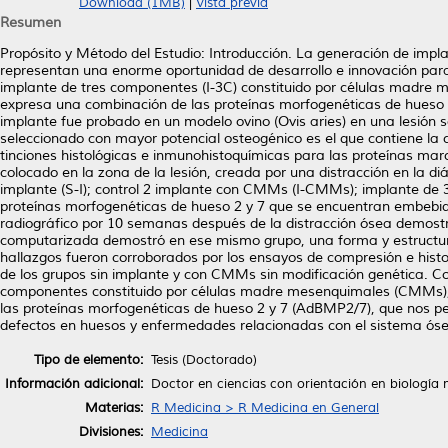
Download (1MB)
|
Vista previa
Resumen
Propósito y Método del Estudio: Introducción. La generación de impla
representan una enorme oportunidad de desarrollo e innovación p
implante de tres componentes (I-3C) constituido por células madre 
expresa una combinación de las proteínas morfogenéticas de hueso
implante fue probado en un modelo ovino (Ovis aries) en una lesión 
seleccionado con mayor potencial osteogénico es el que contiene l
tinciones histológicas e inmunohistoquímicas para las proteínas marc
colocado en la zona de la lesión, creada por una distracción en la diá
implante (S-I); control 2 implante con CMMs (I-CMMs); implante 
proteínas morfogenéticas de hueso 2 y 7 que se encuentran embebida
radiográfico por 10 semanas después de la distracción ósea demostr
computarizada demostró en ese mismo grupo, una forma y estructura
hallazgos fueron corroborados por los ensayos de compresión e hist
de los grupos sin implante y con CMMs sin modificación genética. Con
componentes constituido por células madre mesenquimales (CMMs), 
las proteínas morfogenéticas de hueso 2 y 7 (AdBMP2/7), que nos per
defectos en huesos y enfermedades relacionadas con el sistema óse
Tipo de elemento:
Tesis (Doctorado)
Información adicional:
Doctor en ciencias con orientación en biología 
Materias:
R Medicina > R Medicina en General
Divisiones:
Medicina