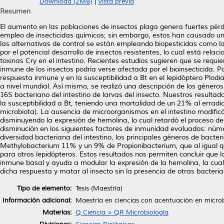
Download (2MB)
|
Vista previa
Resumen
El aumento en las poblaciones de insectos plaga genera fuertes pérdi
empleo de insecticidas químicos; sin embargo, estos han causado un
las alternativas de control se están empleando biopesticidas como la b
por el potencial desarrollo de insectos resistentes, lo cual está rel
toxinas Cry en el intestino. Recientes estudios sugieren que se requie
inmune de los insectos podría verse afectada por el bioinsecticida. Por
respuesta inmune y en la susceptibilidad a Bt en el lepidóptero Plo
a nivel mundial. Así mismo, se realizó una descripción de los géner
16S bacteriano del intestino de larvas del insecto. Nuestros resultad
la susceptibilidad a Bt, teniendo una mortalidad de un 21% al errad
microbiota). La ausencia de microorganismos en el intestino modif
disminuyendo la expresión de hemolina, lo cual retardó el proceso d
disminución en los siguientes factores de inmunidad evaluados: núme
diversidad bacteriana del intestino, los principales géneros de b
Methylobacterium 11% y un 9% de Propionibacterium, que al igual que
para otros lepidópteros. Estos resultados nos permiten concluir que
inmune basal y ayuda a modular la expresión de la hemolina, la cual
dicha respuesta y matar al insecto sin la presencia de otras bacteri
Tipo de elemento:
Tesis (Maestría)
Información adicional:
Maestría en ciencias con acentuación en microb
Materias:
Q Ciencia > QR Microbiología