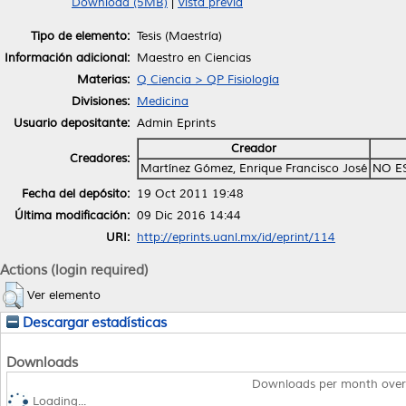
Download (5MB)
|
Vista previa
Tipo de elemento:
Tesis (Maestría)
Información adicional:
Maestro en Ciencias
Materias:
Q Ciencia > QP Fisiología
Divisiones:
Medicina
Usuario depositante:
Admin Eprints
Creador
Creadores:
Martínez Gómez, Enrique Francisco José
NO E
Fecha del depósito:
19 Oct 2011 19:48
Última modificación:
09 Dic 2016 14:44
URI:
http://eprints.uanl.mx/id/eprint/114
Actions (login required)
Ver elemento
Descargar estadísticas
Downloads
Downloads per month over
Loading...