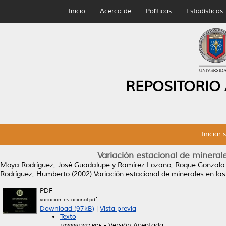
Inicio
Acerca de
Políticas
Estadísticas
REPOSITORIO
Iniciar 
Variación estacional de mineral
Moya Rodríguez, José Guadalupe
y
Ramírez Lozano, Roque Gonzalo
Rodríguez, Humberto
(2002)
Variación estacional de minerales en las
PDF
variacion_estacional.pdf
Download (97kB)
|
Vista previa
Texto
- Versión Aceptada
1080061842.PDF