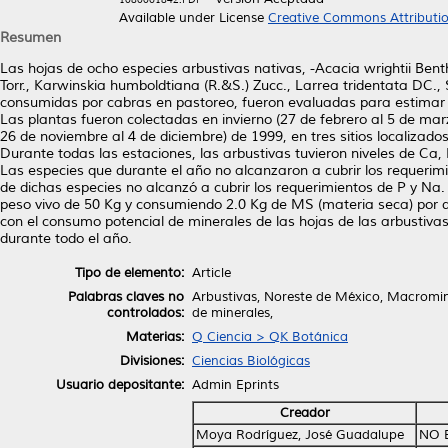
Available under License
Creative Commons Attributi
Resumen
Las hojas de ocho especies arbustivas nativas, -Acacia wrightii Bent
Torr., Karwinskia humboldtiana (R.&S.) Zucc., Larrea tridentata DC., 
consumidas por cabras en pastoreo, fueron evaluadas para estimar 
Las plantas fueron colectadas en invierno (27 de febrero al 5 de marzo
26 de noviembre al 4 de diciembre) de 1999, en tres sitios localizad
Durante todas las estaciones, las arbustivas tuvieron niveles de Ca,
Las especies que durante el año no alcanzaron a cubrir los requerimi
de dichas especies no alcanzó a cubrir los requerimientos de P y Na
peso vivo de 50 Kg y consumiendo 2.0 Kg de MS (materia seca) por día
con el consumo potencial de minerales de las hojas de las arbusti
durante todo el año.
Tipo de elemento:
Article
Palabras claves no
Arbustivas, Noreste de México, Macromin
controlados:
de minerales,
Materias:
Q Ciencia > QK Botánica
Divisiones:
Ciencias Biológicas
Usuario depositante:
Admin Eprints
Creador
Moya Rodríguez, José Guadalupe
NO 