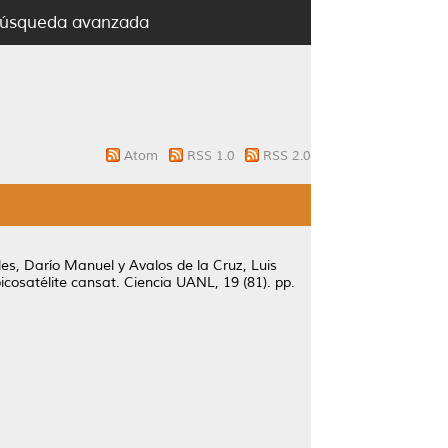
úsqueda avanzada
Atom
RSS 1.0
RSS 2.0
les, Darío Manuel
y
Avalos de la Cruz, Luis
icosatélite cansat.
Ciencia UANL, 19 (81). pp.