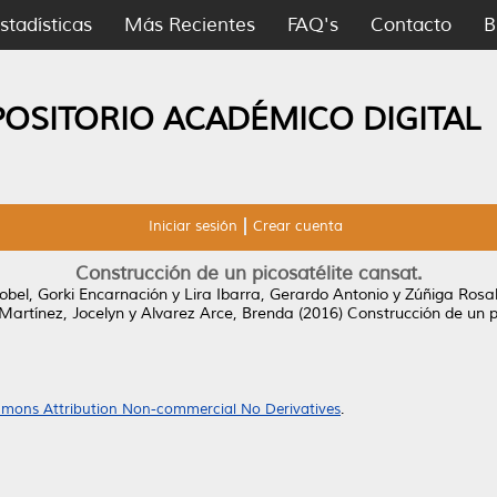
stadísticas
Más Recientes
FAQ's
Contacto
B
POSITORIO ACADÉMICO DIGITAL
Iniciar sesión
Crear cuenta
Construcción de un picosatélite cansat.
obel, Gorki Encarnación
y
Lira Ibarra, Gerardo Antonio
y
Zúñiga Rosa
artínez, Jocelyn
y
Alvarez Arce, Brenda
(2016)
Construcción de un p
mons Attribution Non-commercial No Derivatives
.