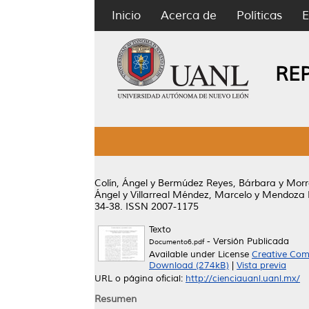
Inicio
Acerca de
Políticas
E
RE
Colín, Ángel
y
Bermúdez Reyes, Bárbara
y
Morr
Ángel
y
Villarreal Méndez, Marcelo
y
Mendoza M
34-38. ISSN 2007-1175
Texto
- Versión Publicada
Documento6.pdf
Available under License
Creative Com
Download (274kB)
|
Vista previa
URL o página oficial:
http://cienciauanl.uanl.mx/
Resumen