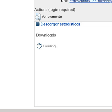
URI:
http://eprints.uanl.mx/id/e
Actions (login required)
Ver elemento
Descargar estadísticas
Downloads
Loading...