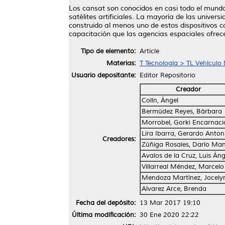
Los cansat son conocidos en casi todo el mundo. 
satélites artificiales. La mayoría de las unive
construido al menos uno de estos dispositivos 
capacitación que las agencias espaciales ofrecen
Tipo de elemento:
Article
Materias:
T Tecnología > TL Vehículo
Usuario depositante:
Editor Repositorio
Creador
Colín, Ángel
Bermúdez Reyes, Bárbara
Morrobel, Gorki Encarnaci
Lira Ibarra, Gerardo Anton
Creadores:
Zúñiga Rosales, Darío Ma
Avalos de la Cruz, Luis Áng
Villarreal Méndez, Marcelo
Mendoza Martínez, Jocely
Alvarez Arce, Brenda
Fecha del depósito:
13 Mar 2017 19:10
Última modificación:
30 Ene 2020 22:22