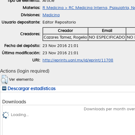
Tipo de elemento:
Article
Materias:
R Medicina > RC Medicina Interna, Psiquiatría, N
Divisiones:
Medicina
Usuario depositante:
Editor Repositorio
Creador
Email
Creadores:
Cazares Tamez, Rogelio
NO ESPECIFICADO
NO 
Fecha del depósito:
23 Nov 2016 21:01
Última modificación:
23 Nov 2016 21:01
URI:
http://eprints.uanl.mx/id/eprint/11708
Actions (login required)
Ver elemento
Descargar estadísticas
Downloads
Downloads per month over
Loading...