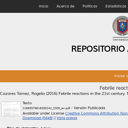
Inicio
Acerca de
Políticas
Estadísticas
REPOSITORIO
Iniciar 
Febrile react
Cazares Tamez, Rogelio
(2016)
Febrile reactions in the 21st century.
M
Texto
- Versión Publicada
S1665579616300242_S300_en.pdf
Available under License
Creative Commons Attribution Non
Download (64kB)
|
Vista previa