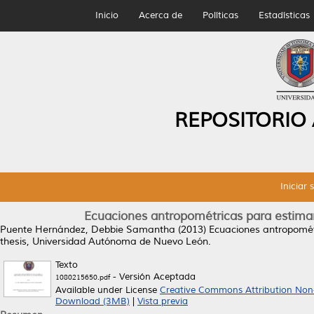
Inicio
Acerca de
Políticas
Estadísticas
REPOSITORIO
Iniciar 
Ecuaciones antropométricas para estimar
Puente Hernández, Debbie Samantha
(2013)
Ecuaciones antropomét
thesis, Universidad Autónoma de Nuevo León.
Texto
- Versión Aceptada
1080215650.pdf
Available under License
Creative Commons Attribution Non
Download (3MB)
|
Vista previa