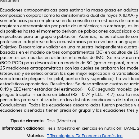
Resumen
Ecuaciones antropométricas para estimar la masa grasa en adultos
composición corporal como la densitometría dual de rayos X (DXA) y
son prácticas para emplearse en la consulta o en estudios de campo
requieren entrenamiento por parte de un técnico; sin embargo, es i
disponibles hasta el momento derivan de poblaciones caucásicas o a
específicas para un grupo o población. Además, no es suficiente con 
profesional adaptarse a las circunstancias para evaluar a un grupo 
Objetivo: Desarrollar y validar en una muestra independiente cuatr
basadas en el modelo de tres compartimentos (3C) en adultos de 19 
pacientes distribuidos en distintos intervalos de IMC. Se realizaro
(BOD POD) para desarrollar un modelo de 3C (grasa corporal, masa ó
25 mediciones antropométricas con las cuales se probaron los model
(stepwise) y se seleccionaron las que mejor explicaban la variabilidad 
sumatoria de pliegues: tricipital, pantorrilla y suprailíaco). La vali
estadísticos apropiados. Resultados: Se desarrollaron cuatro ecua
0.49 y EEE (error estándar del estimador) = 6.6); segundo modelo: pes
pliegue tricipital + cintura umbilical (R2= 0.74 y EEE= 4.7); cuarto m
pensadas para ser utilizadas en las distintas condiciones de trabaj
Conclusiones: Todas las ecuaciones desarrolladas fueron precisas y e
ecuaciones diseñadas tienen precisión grupal y las ecuaciones tres 
Tipo de elemento:
Tesis (Maestría)
Información adicional:
Tesis (Maestría en ciencias en nutrición) UANL, 
Materias:
T Tecnología > TX Economía Doméstica