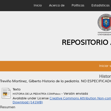
Inicio
Acerca de
Políticas
Estadísticas
REPOSITORIO
Iniciar 
Histor
Treviño Martínez, Gilberto
Historia de la pediatría.
NO ESPECIFICADO. 
Texto
- Versión enviada
HISTORIA DE LA PEDIATRÍA COMP.docx
Available under License
Creative Commons Attribution Non-com
Download (141MB)
Resumen