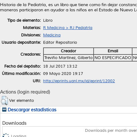
Historia de la Pediatría, es un libro que tiene como fin dejar const
maneras participaron en ayudar a los niños en el Estado de Nuevo L
Tipo de elemento:
Libro
Materias:
R Medicina > RJ Pediatría
Divisiones:
Medicina
Usuario depositante:
Editor Repositorio
Creador
Email
Creadores:
Treviño Martínez, Gilberto
NO ESPECIFICADO
N
Fecha del depósito:
18 Jul 2017 13:12
Última modificación:
09 Mayo 2020 19:17
URI:
http://eprints.uanl.mx/id/eprint/12002
Actions (login required)
Ver elemento
Descargar estadísticas
Downloads
Downloads per month over
Loading...