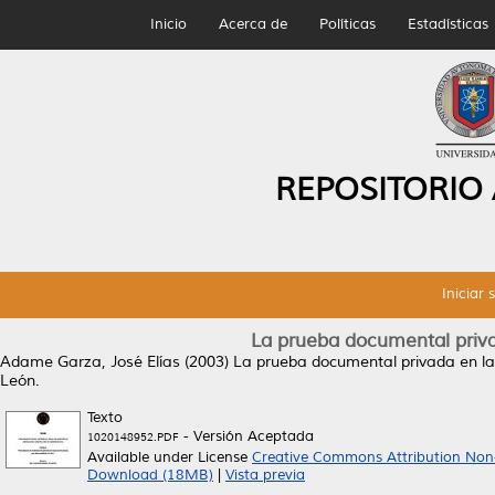
Inicio
Acerca de
Políticas
Estadísticas
REPOSITORIO
Iniciar 
La prueba documental privad
Adame Garza, José Elías
(2003)
La prueba documental privada en la r
León.
Texto
- Versión Aceptada
1020148952.PDF
Available under License
Creative Commons Attribution Non
Download (18MB)
|
Vista previa