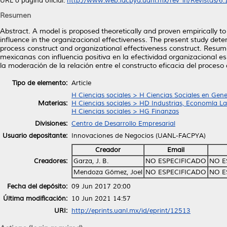
URL o página oficial:
http://www.web.facpya.uanl.mx/rev_in/Revistas/6.1/
Resumen
Abstract. A model is proposed theoretically and proven empirically to
influence in the organizacional effectiveness. The present study det
process construct and organizational effectiveness construct. Resu
mexicanas con influencia positiva en la efectividad organizacional 
la moderación de la relación entre el constructo eficacia del proceso 
Tipo de elemento:
Article
H Ciencias sociales > H Ciencias Sociales en Gene
Materias:
H Ciencias sociales > HD Industrias, Economía La
H Ciencias sociales > HG Finanzas
Divisiones:
Centro de Desarrollo Empresarial
Usuario depositante:
Innovaciones de Negocios (UANL-FACPYA)
Creador
Email
Creadores:
Garza, J. B.
NO ESPECIFICADO
NO E
Mendoza Gómez, Joel
NO ESPECIFICADO
NO E
Fecha del depósito:
09 Jun 2017 20:00
Última modificación:
10 Jun 2021 14:57
URI:
http://eprints.uanl.mx/id/eprint/12513