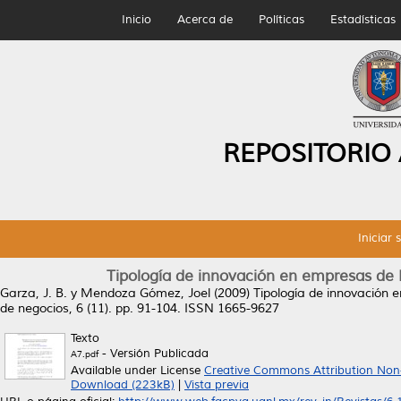
Inicio
Acerca de
Políticas
Estadísticas
REPOSITORIO
Iniciar 
Tipología de innovación en empresas de 
Garza, J. B.
y
Mendoza Gómez, Joel
(2009)
Tipología de innovación 
de negocios, 6 (11). pp. 91-104. ISSN 1665-9627
Texto
- Versión Publicada
A7.pdf
Available under License
Creative Commons Attribution Non
Download (223kB)
|
Vista previa