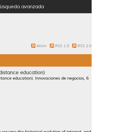
úsqueda avanzada
Atom
RSS 1.0
RSS 2.0
 distance education)
stance education).
Innovaciones de negocios, 6
 resume the historical evolution of internet, and