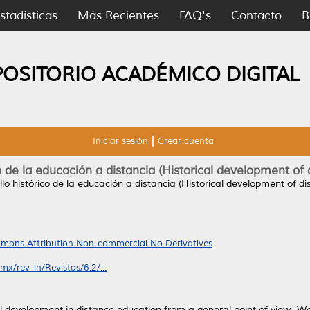
stadísticas
Más Recientes
FAQ's
Contacto
B
POSITORIO ACADÉMICO DIGITAL
Iniciar sesión
Crear cuenta
o de la educación a distancia (Historical development of
lo histórico de la educación a distancia (Historical development of di
mons Attribution Non-commercial No Derivatives
.
x/rev_in/Revistas/6.2/...
al development in distance education from a general point of view. We