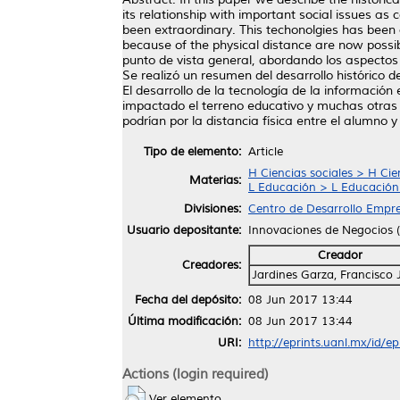
its relationship with important social issues a
been extraordinary. This techonolgies has been a
because of the physical distance are now possib
punto de vista general, abordando los aspectos 
Se realizó un resumen del desarrollo histórico 
El desarrollo de la tecnología de la informació
impactado el terreno educativo y muchas otras
podrían por la distancia física entre el alumno y
Tipo de elemento:
Article
H Ciencias sociales > H Cie
Materias:
L Educación > L Educación
Divisiones:
Centro de Desarrollo Empre
Usuario depositante:
Innovaciones de Negocios
Creador
Creadores:
Jardines Garza, Francisco 
Fecha del depósito:
08 Jun 2017 13:44
Última modificación:
08 Jun 2017 13:44
URI:
http://eprints.uanl.mx/id/e
Actions (login required)
Ver elemento