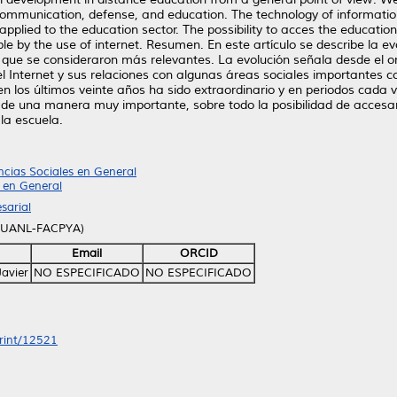
s communication, defense, and education. The technology of informat
pplied to the education sector. The possibility to acces the educatio
le by the use of internet. Resumen. En este artículo se describe la e
que se consideraron más relevantes. La evolución señala desde el or
del Internet y sus relaciones con algunas áreas sociales importantes 
n en los últimos veinte años ha sido extraordinario y en periodos ca
 de una manera muy importante, sobre todo la posibilidad de accesa
 la escuela.
ncias Sociales en General
 en General
sarial
 (UANL-FACPYA)
Email
ORCID
Javier
NO ESPECIFICADO
NO ESPECIFICADO
print/12521