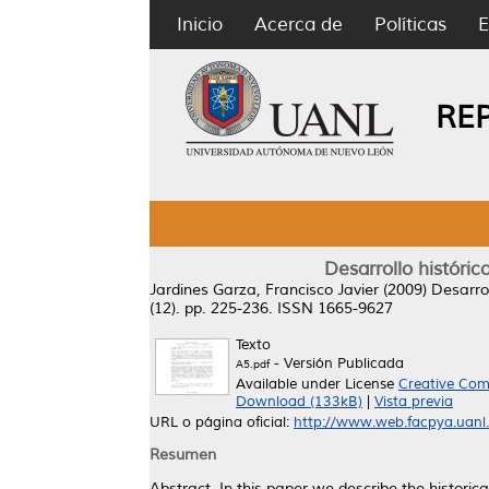
Inicio
Acerca de
Políticas
E
RE
Desarrollo históric
Jardines Garza, Francisco Javier
(2009)
Desarrol
(12). pp. 225-236. ISSN 1665-9627
Texto
- Versión Publicada
A5.pdf
Available under License
Creative Com
Download (133kB)
|
Vista previa
URL o página oficial:
http://www.web.facpya.uanl.m
Resumen
Abstract. In this paper we describe the historic